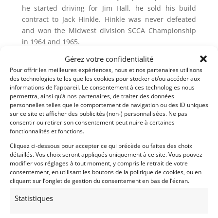
he started driving for Jim Hall, he sold his build
contract to Jack Hinkle. Hinkle was never defeated
and won the Midwest division SCCA Championship
in 1964 and 1965.
Gérez votre confidentialité
He then sold the car to Bunny Ribbs, the father of
Pour offrir les meilleures expériences, nous et nos partenaires utilisons
Willy T. Ribbs.
des technologies telles que les cookies pour stocker et/ou accéder aux
informations de l’appareil. Le consentement à ces technologies nous
The complete ownership is documented from new.
permettra, ainsi qu’à nos partenaires, de traiter des données
In historic racing, SC-8-64 has won in its class at the
personnelles telles que le comportement de navigation ou des ID uniques
Monterey Historics multiple times.
sur ce site et afficher des publicités (non-) personnalisées. Ne pas
consentir ou retirer son consentement peut nuire à certaines
Condition: A professional restoration by Joe
fonctionnalités et fonctions.
Caviglieri. Then with the same owner from 1991.
Cliquez ci-dessous pour accepter ce qui précède ou faites des choix
Under the care of Bob McCormack at Sonoma
détaillés. Vos choix seront appliqués uniquement à ce site. Vous pouvez
Raceway where it has been restored several times.
modifier vos réglages à tout moment, y compris le retrait de votre
consentement, en utilisant les boutons de la politique de cookies, ou en
Always in top condition with outstanding race prep.
cliquant sur l’onglet de gestion du consentement en bas de l’écran.
Engine rebuild by Ivan Zaremba. Gearbox by Bob
McCormack.
Statistiques
Of Note: An enormous amount of records showing