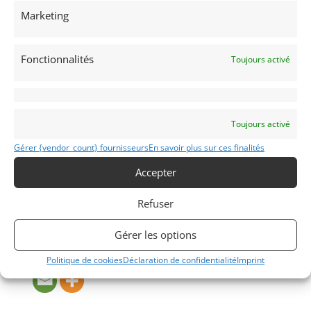
complete ownership, restoration, photos, and
Marketing
spares.
Spares: Extensive including the original frame.
Fonctionnalités
Toujours activé
Make: Brabham
Model: BT8
Year: 1964
Toujours activé
Type: Sports Racing
Chassis #: SC-8-64
Gérer {vendor_count} fournisseurs
En savoir plus sur ces finalités
Color: Blue
Accepter
Engine: 2.5 Liter Coventry Climax FPF
Gearbox: Hewland FT200
Refuser
Partager cette annonce
Gérer les options
Politique de cookies
Déclaration de confidentialité
Imprint