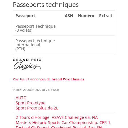
Passeports techniques
Passeport
ASN
Numéro
Extrait
Passeport Technique
(3 volets)
Passeport technique
international
(PTH)
Voir les 31 annonces de
Grand Prix Classics
Publié: 20 août 2022 (il y a 4 ans)
AUTO
Sport Prototype
Sport Proto plus de 2L
2 Tours d'Horloge
,
ASAVE Challenge 65
,
FIA
Masters Historic Sports Car Championship
,
CER 1
,
Festival Of Speed
,
Goodwood Revival
,
Spa 6H