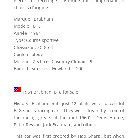
Pièces de rechange : Enorme lot, comprenant le
châssis d’origine.
Marque : Brabham
Modèle : BT8
Année : 1964
Type: Course sportive
Châssis # : SC-8-64
Couleur bleue
Moteur : 2,5 litres Coventry Climax FPF
Boîte de vitesses : Hewland FT200
1964 Brabham BT8 for sale.
History: Braham built just 12 of its very successful
BT8 sports racing cars. They were driven by some of
the racing greats of the mid 1960’s. Denis Hulme,
Peter Revson, Jack Brabham, and others.
This car was first ordered by Hap Sharp, but when