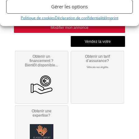
Nantes
Gérer les options
(44) Loire-Atlantique
Voir sur la carte
Politique de cookies
Déclaration de confidentialité
Imprint
Modifier mon annonce
Obtenir un
Obtenir un tarif
financement ?
d’assurance?
Bientôt disponible...
Véhicule non éligible.
Obtenir une
expertise?