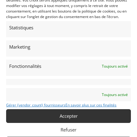
détaillés. Vos choix seront appliqués uniquement à ce site. Vous pouvez
modifier vos réglages à tout moment, y compris le retrait de votre
consentement, en utilisant les boutons de la politique de cookies, ou en
Partager cette annonce
cliquant sur l’onglet de gestion du consentement en bas de l’écran.
Statistiques
Marketing
Voir les 11 annonces de
Classic Glass
Fonctionnalités
Toujours activé
Publié: 26 août 2020 (il y a 6 ans)
PIÈCES DÉTACHÉES
Carosserie
Toujours activé
Gérer {vendor_count} fournisseurs
En savoir plus sur ces finalités
Accepter
SPIDER
Refuser