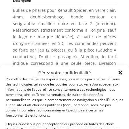
Description
Bulles de phares pour Renault Spider, en verre clair,
4mm, double-bombage, bande contour en
sérigraphie émaillée noire en face 2 (intérieur).
Refabrication strictement conforme à l’origine (sauf
le logo de marque déposée), à partir de pièces
d’origine scannées en 3D. Les commandes peuvent
se faire par jeu (2 pièces), ou à la pièce (Gauche =
conducteur, Droite = passager). Attention, le tarif
indiqué correspond à une seule pièce. Livraison
possible en France et dans le monde. Frais
Gérez votre confidentialité
d’emballage et de port en sus, en fonction des
Pour offrir les meilleures expériences, nous et nos partenaires utilisons
quantités et de la destination. Garantie qualité:
des technologies telles que les cookies pour stocker et/ou accéder aux
informations de l’appareil. Le consentement à ces technologies nous
remboursement ou remplacement immédiat et sans
permettra, ainsi qu’à nos partenaires, de traiter des données
discussion si la pièce arrive abîmée ou ne vous
personnelles telles que le comportement de navigation ou des ID uniques
convient pas, quelle qu’en soit la raison.
sur ce site et afficher des publicités (non-) personnalisées. Ne pas
Renseignements, tarifs et bon de commande
consentir ou retirer son consentement peut nuire à certaines
fonctionnalités et fonctions.
disponibles sur demande. SIREN 879224673 TVA
FR76879224673
Cliquez ci-dessous pour accepter ce qui précède ou faites des choix