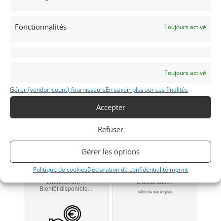
Carosserie
Fonctionnalités
Toujours activé
SIERRA
Toujours activé
Modifier mon annonce
Gérer {vendor_count} fournisseurs
En savoir plus sur ces finalités
Accepter
Contacter le vendeur par mail
Refuser
Téléphone
Gérer les options
Signaler vendu
Politique de cookies
Déclaration de confidentialité
Imprint
Obtenir un
Obtenir un tarif
financement ?
d’assurance?
Bientôt disponible...
Véhicule non éligible.