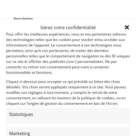
Description
Gérez votre confidentialité
Vends Caisse Ford Sierra Cosworth Matter
Pour offrir les meilleures expériences, nous et nos partenaires utilisons
Motorsport
des technologies telles que les cookies pour stocker et/ou accéder aux
informations de l’appareil. Le consentement à ces technologies nous
Couleur : blanc
permettra, ainsi qu’à nos partenaires, de traiter des données
personnelles telles que le comportement de navigation ou des ID uniques
sur ce site et afficher des publicités (non-) personnalisées. Ne pas
Partager cette annonce
consentir ou retirer son consentement peut nuire à certaines
fonctionnalités et fonctions.
Cliquez ci-dessous pour accepter ce qui précède ou faites des choix
détaillés. Vos choix seront appliqués uniquement à ce site. Vous pouvez
modifier vos réglages à tout moment, y compris le retrait de votre
consentement, en utilisant les boutons de la politique de cookies, ou en
cliquant sur l’onglet de gestion du consentement en bas de l’écran.
Voir les 4 annonces de
007
Statistiques
Publié: 7 juin 2020 (il y a 6 ans)
PIÈCES DÉTACHÉES
Marketing