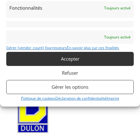
national
Fonctionnalités
Toujours activé
(PTHN)
Voir les 5 annonces de
Classic Racing School
Toujours activé
Publié: 31 octobre 2025 (il y a 9 mois)
Gérer {vendor_count} fournisseurs
En savoir plus sur ces finalités
AUTO
Monoplace
Accepter
Formule Ford Historique
Formule Ford Kent
Refuser
Formula Ford Historic France
,
Trophée Kent
Gérer les options
Politique de cookies
Déclaration de confidentialité
Imprint