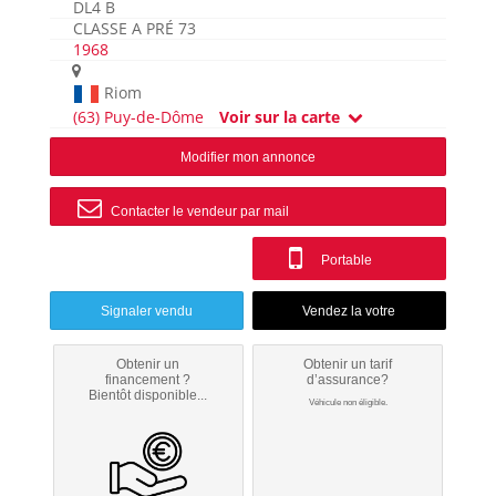
DL4 B
CLASSE A PRÉ 73
1968
Riom
(63) Puy-de-Dôme
Voir sur la carte
Modifier mon annonce
Contacter le vendeur par mail
Portable
Signaler vendu
Obtenir un
Obtenir un tarif
financement ?
d’assurance?
Bientôt disponible...
Véhicule non éligible.