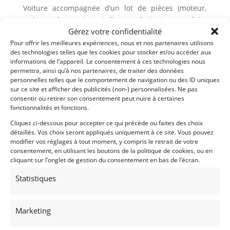
Voiture accompagnée d’un lot de pièces (moteur,
trains roulants, etc… et d’un set de jantes complet –
Gérez votre confidentialité
détails disponibles sur demande).
Pour offrir les meilleures expériences, nous et nos partenaires utilisons
Probablement l’une des plus belles lignes de formule
des technologies telles que les cookies pour stocker et/ou accéder aux
informations de l’appareil. Le consentement à ces technologies nous
ford de l’époque.
permettra, ainsi qu’à nos partenaires, de traiter des données
personnelles telles que le comportement de navigation ou des ID uniques
Le prix tient compte de l’ensemble des pièces
sur ce site et afficher des publicités (non-) personnalisées. Ne pas
accompagnant la voiture.
consentir ou retirer son consentement peut nuire à certaines
fonctionnalités et fonctions.
Cliquez ci-dessous pour accepter ce qui précède ou faites des choix
Partager cette annonce
détaillés. Vos choix seront appliqués uniquement à ce site. Vous pouvez
modifier vos réglages à tout moment, y compris le retrait de votre
consentement, en utilisant les boutons de la politique de cookies, ou en
cliquant sur l’onglet de gestion du consentement en bas de l’écran.
Statistiques
Passeports techniques
Marketing
Passeport
ASN
Numéro
Extrait
Passeport technique