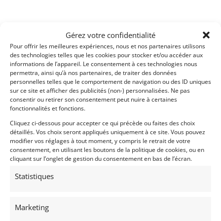
Partager cette annonce
Gérez votre confidentialité
Pour offrir les meilleures expériences, nous et nos partenaires utilisons
des technologies telles que les cookies pour stocker et/ou accéder aux
informations de l’appareil. Le consentement à ces technologies nous
permettra, ainsi qu’à nos partenaires, de traiter des données
personnelles telles que le comportement de navigation ou des ID uniques
sur ce site et afficher des publicités (non-) personnalisées. Ne pas
Passeports techniques
consentir ou retirer son consentement peut nuire à certaines
fonctionnalités et fonctions.
Passeport
ASN
Numéro
Extrait
Cliquez ci-dessous pour accepter ce qui précède ou faites des choix
détaillés. Vos choix seront appliqués uniquement à ce site. Vous pouvez
modifier vos réglages à tout moment, y compris le retrait de votre
consentement, en utilisant les boutons de la politique de cookies, ou en
cliquant sur l’onglet de gestion du consentement en bas de l’écran.
Voir les 269 annonces de
Franco LEMBO
Statistiques
Publié: 10 juin 2021 (il y a 5 ans)
AUTO
Marketing
Grand Tourisme [GT]
GT Rallye - Cote