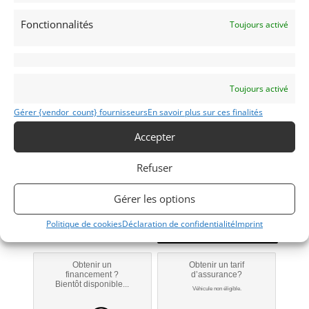
GT Circuit
Fonctionnalités
Toujours activé
Toujours activé
308
Gérer {vendor_count} fournisseurs
En savoir plus sur ces finalités
1976
Accepter
MONACO
Refuser
Gérer les options
Modifier mon annonce
Politique de cookies
Déclaration de confidentialité
Imprint
Obtenir un
Obtenir un tarif
financement ?
d’assurance?
Bientôt disponible...
Véhicule non éligible.