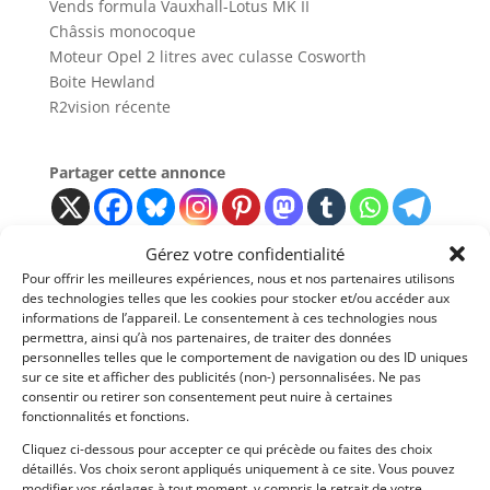
Vends formula Vauxhall-Lotus MK II
Châssis monocoque
Moteur Opel 2 litres avec culasse Cosworth
Boite Hewland
R2vision récente
Partager cette annonce
Gérez votre confidentialité
Pour offrir les meilleures expériences, nous et nos partenaires utilisons
des technologies telles que les cookies pour stocker et/ou accéder aux
Passeports techniques
informations de l’appareil. Le consentement à ces technologies nous
permettra, ainsi qu’à nos partenaires, de traiter des données
Passeport
ASN
Numéro
Extrait
personnelles telles que le comportement de navigation ou des ID uniques
sur ce site et afficher des publicités (non-) personnalisées. Ne pas
consentir ou retirer son consentement peut nuire à certaines
fonctionnalités et fonctions.
Cliquez ci-dessous pour accepter ce qui précède ou faites des choix
Voir les 5 annonces de
AUTO TRADE
détaillés. Vos choix seront appliqués uniquement à ce site. Vous pouvez
modifier vos réglages à tout moment, y compris le retrait de votre