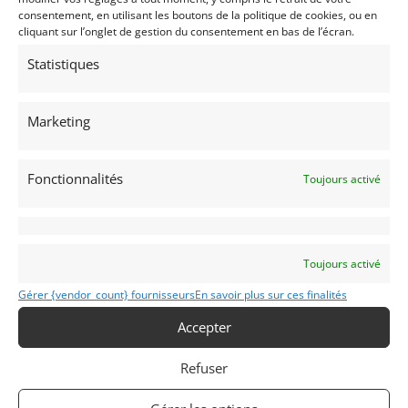
Publié: 3 juillet 2017 (il y a 9 ans)
consentement, en utilisant les boutons de la politique de cookies, ou en
AUTO
cliquant sur l’onglet de gestion du consentement en bas de l’écran.
Monoplace
Statistiques
Track Days
Marketing
Fonctionnalités
Toujours activé
MK II
Modifier mon annonce
Toujours activé
Gérer {vendor_count} fournisseurs
En savoir plus sur ces finalités
Obtenir un
Obtenir un tarif
Accepter
financement ?
d’assurance?
Bientôt disponible...
Véhicule non éligible.
Refuser