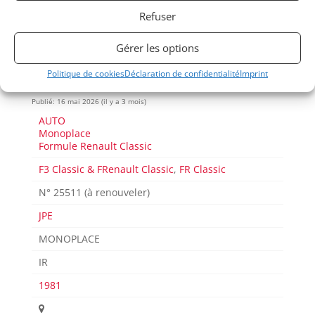
technique
25511
Refuser
international
(PTH)
Gérer les options
Politique de cookies
Déclaration de confidentialité
Imprint
Voir l'annonce de
rstproduction
Publié: 16 mai 2026 (il y a 3 mois)
AUTO
Monoplace
Formule Renault Classic
F3 Classic & FRenault Classic
,
FR Classic
N° 25511 (à renouveler)
JPE
MONOPLACE
IR
1981