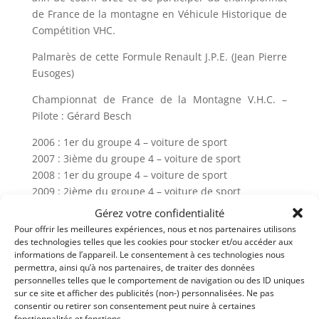
de France de la montagne en Véhicule Historique de
Compétition VHC.
Palmarès de cette Formule Renault J.P.E. (Jean Pierre
Eusoges)
Championnat de France de la Montagne V.H.C. –
Pilote : Gérard Besch
2006 : 1er du groupe 4 – voiture de sport
2007 : 3ième du groupe 4 – voiture de sport
2008 : 1er du groupe 4 – voiture de sport
2009 : 2ième du groupe 4 – voiture de sport
2010 : 2ième du groupe 4 – voiture de sport
Gérez votre confidentialité
Pilote : Roger T.
Pour offrir les meilleures expériences, nous et nos partenaires utilisons
2011 : 7ième du groupe 4 – voiture de sport
des technologies telles que les cookies pour stocker et/ou accéder aux
informations de l’appareil. Le consentement à ces technologies nous
2012 : 3ième du groupe 4 – voiture de sport
permettra, ainsi qu’à nos partenaires, de traiter des données
2ième du Challenge Rétro Course groupe 8/9
personnelles telles que le comportement de navigation ou des ID uniques
monoplaces
sur ce site et afficher des publicités (non-) personnalisées. Ne pas
2013 : 3ième du groupe 4 – voiture de sport
consentir ou retirer son consentement peut nuire à certaines
fonctionnalités et fonctions.