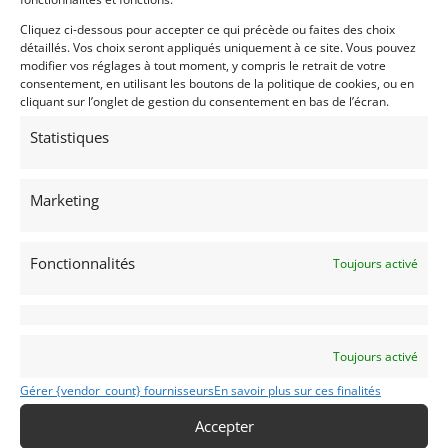
2ième du Challenge Rétro Course groupe 8/9
monoplaces
Cliquez ci-dessous pour accepter ce qui précède ou faites des choix
détaillés. Vos choix seront appliqués uniquement à ce site. Vous pouvez
2018 : 3ième du Groupe A – monoplaces et Bi-places
modifier vos réglages à tout moment, y compris le retrait de votre
2018 : 3ième du Groupe 8/9 – monoplaces
consentement, en utilisant les boutons de la politique de cookies, ou en
cliquant sur l’onglet de gestion du consentement en bas de l’écran.
Passeport Technique trois volets N°:054898 groupe
IR classe C4
Statistiques
Passeport Technique FIA N° 25511 N° de Fiche 5294
(à renouveler)
Marketing
Partager cette annonce
Fonctionnalités
Toujours activé
Toujours activé
Passeports techniques
Gérer {vendor_count} fournisseurs
En savoir plus sur ces finalités
Passeport
ASN
Numéro
Extrait
Accepter
Passeport