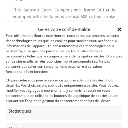
This Saturno Sport Competizione frame 26134 is
equipped with the famous vertical 500 cc four-stroke
single cylinder (number 26A5540) and develops 36
Gérez votre confidentialité
horsepower at 6000 rpm. It has a 4-speed gearbox
Pour offrir les meilleures expériences, nous et nos partenaires utilisons
with right pedal control and a multiplate clutch in oil
des technologies telles que les cookies pour stocker et/ou accéder aux
bath, as well as a telescopic fork at the front and a
informations de l’appareil. Le consentement à ces technologies nous
swingarm with two telescopic shock absorbers at the
permettra, ainsi qu’à nos partenaires, de traiter des données
rear.
personnelles telles que le comportement de navigation ou des ID uniques
sur ce site et afficher des publicités (non-) personnalisées. Ne pas
In very good general condition it will delight an
consentir ou retirer son consentement peut nuire à certaines
fonctionnalités et fonctions.
enlightened collector.
Cliquez ci-dessous pour accepter ce qui précède ou faites des choix
détaillés. Vos choix seront appliqués uniquement à ce site. Vous pouvez
modifier vos réglages à tout moment, y compris le retrait de votre
consentement, en utilisant les boutons de la politique de cookies, ou en
Demandez une expertise de ce modèle
cliquant sur l’onglet de gestion du consentement en bas de l’écran.
Statistiques
Partager cette annonce