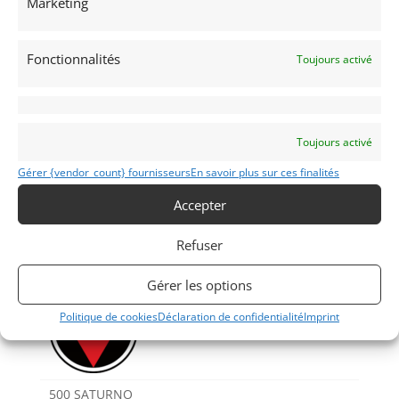
Marketing
Fonctionnalités
Toujours activé
Toujours activé
Voir les 269 annonces de
Franco LEMBO
Gérer {vendor_count} fournisseurs
En savoir plus sur ces finalités
Publié: 19 juin 2019 (il y a 7 ans)
Accepter
MOTO
Moto de piste >500cm3
Refuser
Gérer les options
Politique de cookies
Déclaration de confidentialité
Imprint
500 SATURNO