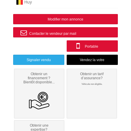
Huy
Modifier mon annonce
Contacter le vendeur par mail
Portable
Signaler vendu
Obtenir un
Obtenir un tarif
financement ?
d’assurance?
Bientôt disponible...
Véhicule non éligible.
Obtenir une
expertise?