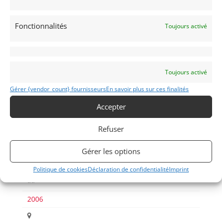
Fonctionnalités
Toujours activé
Voir les 161 annonces de
MY VINTAGE
Toujours activé
Publié: 1 septembre 2024 (il y a 2 ans)
Gérer {vendor_count} fournisseurs
En savoir plus sur ces finalités
DRAGSTER
MOTO
Accepter
Moto de piste >500cm3
Refuser
Gérer les options
Politique de cookies
Déclaration de confidentialité
Imprint
HARLEY-DAVIDSON V-ROD DESTROYER ** 340/600
**
2006