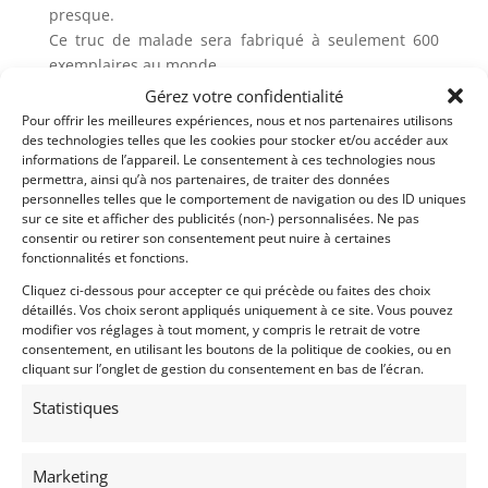
presque.
Ce truc de malade sera fabriqué à seulement 600
exemplaires au monde.
Gérez votre confidentialité
– Années de production 2006
Pour offrir les meilleures expériences, nous et nos partenaires utilisons
– Bicylindre en V à 60° 4 temps
des technologies telles que les cookies pour stocker et/ou accéder aux
– 8 soupapes
informations de l’appareil. Le consentement à ces technologies nous
permettra, ainsi qu’à nos partenaires, de traiter des données
– Cylindrée 1300 cm³
personnelles telles que le comportement de navigation ou des ID uniques
– Refroidissement Liquide
sur ce site et afficher des publicités (non-) personnalisées. Ne pas
– Puissance 180 ch à 9.700 tr/min
consentir ou retirer son consentement peut nuire à certaines
– Boîte de vitesses 5 rapports
fonctionnalités et fonctions.
– Poids 239 kg
Cliquez ci-dessous pour accepter ce qui précède ou faites des choix
– 400 mètres D.A.9.3 secondes
détaillés. Vos choix seront appliqués uniquement à ce site. Vous pouvez
modifier vos réglages à tout moment, y compris le retrait de votre
– Rapport poids/puissance 1,328 kg/ch
consentement, en utilisant les boutons de la politique de cookies, ou en
cliquant sur l’onglet de gestion du consentement en bas de l’écran.
Demandez une expertise de ce modèle
Statistiques
Partager cette annonce
Marketing