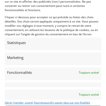
sur ce site et afficher des publicités (non-) personnalisées. Ne pas
HSR, Vara and other vintage racing associations, this
consentir ou retirer son consentement peut nuire à certaines
car would be a lot of fun.
fonctionnalités et fonctions.
A lot of fun without a lot of money or a lot of work.
Cliquez ci-dessous pour accepter ce qui précède ou faites des choix
détaillés. Vos choix seront appliqués uniquement à ce site. Vous pouvez
modifier vos réglages à tout moment, y compris le retrait de votre
consentement, en utilisant les boutons de la politique de cookies, ou en
Partager cette annonce
cliquant sur l’onglet de gestion du consentement en bas de l’écran.
Statistiques
Marketing
Passeports techniques
Passeport
ASN
Numéro
Extrait
Fonctionnalités
Toujours activé
Passeport Technique
(3 volets)
Toujours activé
Gérer {vendor_count} fournisseurs
En savoir plus sur ces finalités