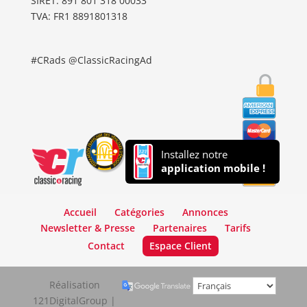
SIRET: 891 801 318 00033
TVA: FR1 8891801318
#CRads @ClassicRacingAd
Installez notre
application mobile !
Accueil
Catégories
Annonces
Newsletter & Presse
Partenaires
Tarifs
Contact
Espace Client
Réalisation
121DigitalGroup |