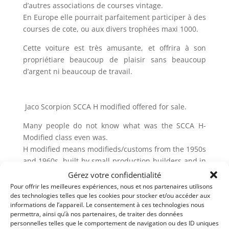
d’autres associations de courses vintage.
En Europe elle pourrait parfaitement participer à des
courses de cote, ou aux divers trophées maxi 1000.
Cette voiture est très amusante, et offrira à son
propriétiare beaucoup de plaisir sans beaucoup
d’argent ni beaucoup de travail.
Jaco Scorpion SCCA H modified offered for sale.
Many people do not know what was the SCCA H-
Modified class even was.
H modified means modifieds/customs from the 1950s
and 1960s, built by small production builders and in
some cases home built.
Gérez votre confidentialité
Pour offrir les meilleures expériences, nous et nos partenaires utilisons
The maximum engine size of 750cc (increased to
des technologies telles que les cookies pour stocker et/ou accéder aux
850cc in the ’60s).
informations de l’appareil. Le consentement à ces technologies nous
permettra, ainsi qu’à nos partenaires, de traiter des données
he Jaco Scorpion has an 850 cc Fiat engine. In SVRA,
personnelles telles que le comportement de navigation ou des ID uniques