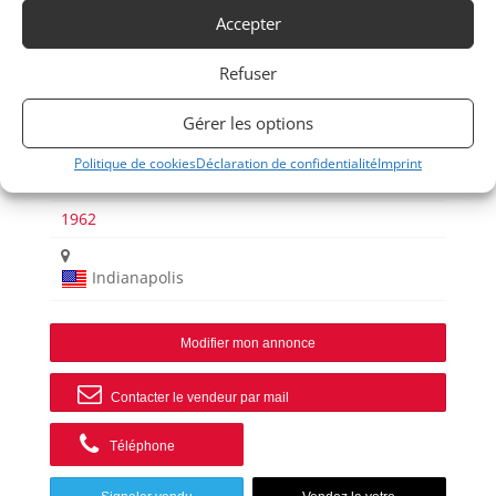
Accepter
Voir les 69 annonces de
Indy Competition Services
Refuser
Publié: 9 janvier 2025 (il y a 2 ans)
AUTO
Gérer les options
Sport Prototype
Sport Proto moins de 2L
Politique de cookies
Déclaration de confidentialité
Imprint
JACO
1962
Indianapolis
Modifier mon annonce
Contacter le vendeur par mail
Téléphone