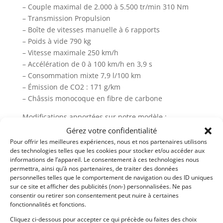
– Couple maximal de 2.000 à 5.500 tr/min 310 Nm
– Transmission Propulsion
– Boîte de vitesses manuelle à 6 rapports
– Poids à vide 790 kg
– Vitesse maximale 250 km/h
– Accélération de 0 à 100 km/h en 3,9 s
– Consommation mixte 7,9 l/100 km
– Émission de CO2 : 171 g/km
– Châssis monocoque en fibre de carbone
Modifications apportées sur notre modèle :
– Radiateur d’huile sur boîte de vitesses
Gérez votre confidentialité
– Gros intercooler
Pour offrir les meilleures expériences, nous et nos partenaires utilisons
– Injecteurs plus gros
des technologies telles que les cookies pour stocker et/ou accéder aux
informations de l’appareil. Le consentement à ces technologies nous
– Échappement AKRAPOVIC
permettra, ainsi qu’à nos partenaires, de traiter des données
– 8 roues supplémentaires
personnelles telles que le comportement de navigation ou des ID uniques
sur ce site et afficher des publicités (non-) personnalisées. Ne pas
– Plus de photos sur notre site www.myvintage.be
consentir ou retirer son consentement peut nuire à certaines
fonctionnalités et fonctions.
Demandez une expertise de ce modèle
Cliquez ci-dessous pour accepter ce qui précède ou faites des choix