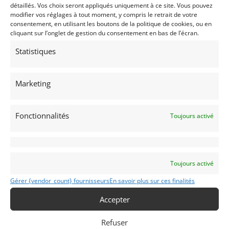
détaillés. Vos choix seront appliqués uniquement à ce site. Vous pouvez
modifier vos réglages à tout moment, y compris le retrait de votre
consentement, en utilisant les boutons de la politique de cookies, ou en
Partager cette annonce
cliquant sur l’onglet de gestion du consentement en bas de l’écran.
Statistiques
Marketing
Passeports techniques
Fonctionnalités
Passeport
ASN
Numéro
Extrait
Toujours activé
Voir les 161 annonces de
MY VINTAGE
Toujours activé
Publié: 15 mars 2022 (il y a 4 ans)
Gérer {vendor_count} fournisseurs
En savoir plus sur ces finalités
AUTO
GT Track Days
Accepter
Grand Tourisme [GT]
SuperCars
Refuser
KTM