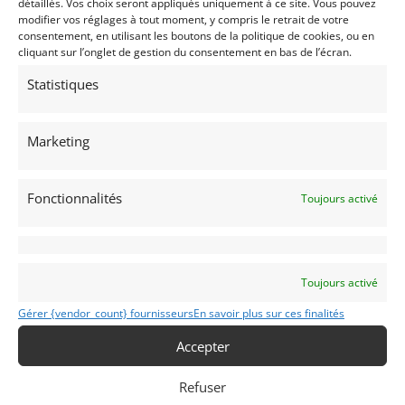
détaillés. Vos choix seront appliqués uniquement à ce site. Vous pouvez
modifier vos réglages à tout moment, y compris le retrait de votre
Voir les 224 annonces de
DPM Motors
consentement, en utilisant les boutons de la politique de cookies, ou en
cliquant sur l’onglet de gestion du consentement en bas de l’écran.
Publié: 17 septembre 2023 (il y a 3 ans)
Statistiques
AUTO
Formule 3000
Marketing
F3000
1990
Fonctionnalités
Toujours activé
MONACO
Toujours activé
Modifier mon annonce
Gérer {vendor_count} fournisseurs
En savoir plus sur ces finalités
Accepter
Obtenir un
Obtenir un tarif
Refuser
financement ?
d’assurance?