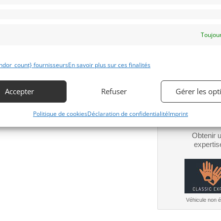
Toujour
Obtenir 
financeme
ndor_count} fournisseurs
En savoir plus sur ces finalités
Bientôt dispo
Accepter
Refuser
Gérer les opt
Politique de cookies
Déclaration de confidentialité
Imprint
Obtenir 
expertis
Véhicule non él