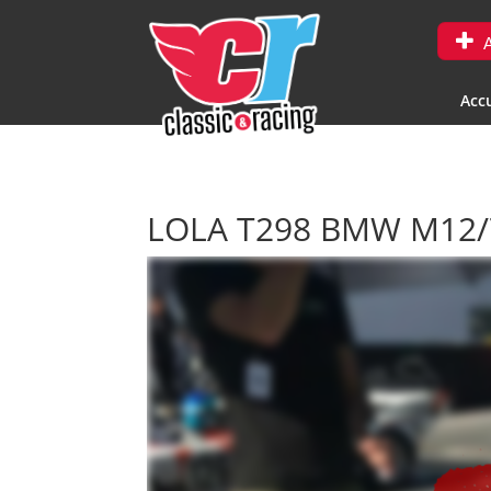
A
Accu
LOLA T298 BMW M12