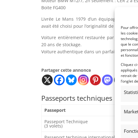
Moteur BMW M12/7, 2h seulement : CER 2 à Est
Boite FG400
Livrée Le Mans 1979 d’un équipage français
avait été choisi pour l’originalité de la décora
Pour offri
les cooki
Voiture entièrement restaurée par WG Britis
technologi
que le com
20 ans de stockage.
personnal
Voiture authentique dans un parfait état.
et fonctio
Cliquez ci
Partager cette annonce
appliqués
retrait de
l’onglet d
Statis
Passeports techniques
Passeport
Market
Passeport Technique
(3 volets)
Foncti
Passeport technique international