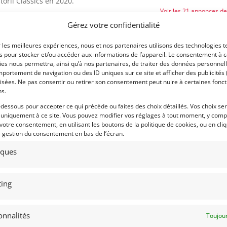
oril Classics en 2020.
Voir les 21 annonces d
Gérez votre confidentialité
 (ne correspond pas à cette auto mais
Publié: 3 mars 2022 (il y a 
tion Lambretta)
Catégorie :
r les meilleures expériences, nous et nos partenaires utilisons des technologies t
es pour stocker et/ou accéder aux informations de l’appareil. Le consentement à 
h Racing en 2018 et 2019 après plus de
es nous permettra, ainsi qu’à nos partenaires, de traiter des données personnell
portement de navigation ou des ID uniques sur ce site et afficher des publicités 
Eligibilités :
isées. Ne pas consentir ou retirer son consentement peut nuire à certaines fonct
ns.
-dessous pour accepter ce qui précède ou faites des choix détaillés. Vos choix se
Fiche FIA :
 uniquement à ce site. Vous pouvez modifier vos réglages à tout moment, y compr
 votre consentement, en utilisant les boutons de la politique de cookies, ou en cli
Marque :
e gestion du consentement en bas de l’écran.
Modèle :
tiques
Période :
ASN
Numéro
Extrait
Année :
ing
Lieu :
onnalités
Toujour