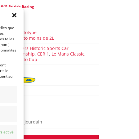
e
WG British Racing
4 ans)
AUTO
elles que
Sport Prototype
ces
Sport Proto moins de 2L
es telles
(non-)
FIA Masters Historic Sports Car
ionnalités
Championship
,
CER 1
,
Le Mans Classic
,
Sport Proto Cup
ront
TSRC40
is le
quant sur
T298
IR
1978
L'Isle Jourdain
s activé