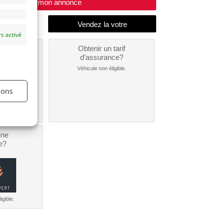
Modifier mon annonce
s activé
un
Obtenir un tarif
nt ?
d’assurance?
nible...
Véhicule non éligible.
ions
une
e?
igible.