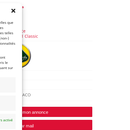
de
DPM Motors
 5 mois)
elles que
AUTO
ces
Monoplace
es telles
Formule 1 Classic
(non-)
ionnalités
ront
is le
quant sur
24
1962
MONACO
Modifier mon annonce
s activé
e vendeur par mail