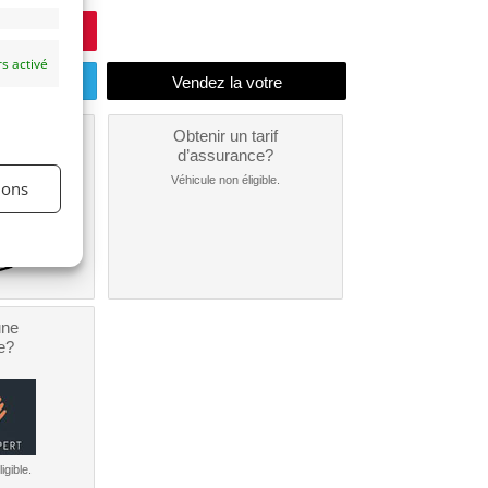
s activé
endu
un
Obtenir un tarif
nt ?
d’assurance?
nible...
Véhicule non éligible.
ions
une
e?
igible.