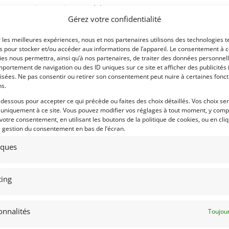
otus 25 qui, contrairement à la 25, a un
Voir les 224 annonces 
Gérez votre confidentialité
 de verre comme sa devancière, la Lotus
Publié: 15 mars 2026 (il y a
r les meilleures expériences, nous et nos partenaires utilisons des technologies t
Catégorie :
es pour stocker et/ou accéder aux informations de l’appareil. Le consentement à 
4 inaugure d’abord le moteurs les 1500
es nous permettra, ainsi qu’à nos partenaires, de traiter des données personnell
 V8. pour l’équipe Lotus ou BRM pour
portement de navigation ou des ID uniques sur ce site et afficher des publicités 
isées. Ne pas consentir ou retirer son consentement peut nuire à certaines fonct
Marque :
ns.
et ne réussit qu’une deuxième place en
-dessous pour accepter ce qui précède ou faites des choix détaillés. Vos choix se
meilleure performance.
 uniquement à ce site. Vous pouvez modifier vos réglages à tout moment, y compr
 votre consentement, en utilisant les boutons de la politique de cookies, ou en cli
 utiliser la Lotus 25. Bien que dépassée
e gestion du consentement en bas de l’écran.
Modèle :
ngues années en course.
tiques
Année :
Lieu :
ing
onnalités
Toujour
Contacter l