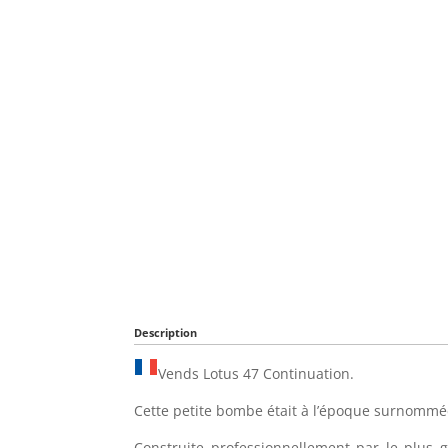
Description
Vends Lotus 47 Continuation.
Cette petite bombe était à l’époque surnommée
Construite professionnellement par le plus g