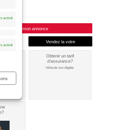
1967
s activé
Modifier mon annonce
s activé
un
Obtenir un tarif
nt ?
d’assurance?
nible...
Véhicule non éligible.
ions
une
e?