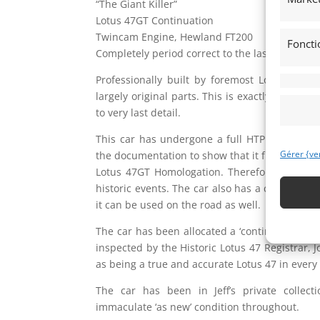
“The Giant Killer”
Lotus 47GT Continuation
Twincam Engine, Hewland FT200
Foncti
Completely period correct to the last detail
Professionally built by foremost Lotus 47 exp
largely original parts. This is exactly as a car
to very last detail.
This car has undergone a full HTP (Historic 
Gérer {ve
the documentation to show that it fully complie
Lotus 47GT Homologation. Therefore this ‘mus
historic events. The car also has a current V5
it can be used on the road as well.
The car has been allocated a ‘continuation’ 
inspected by the Historic Lotus 47 Registrar,
as being a true and accurate Lotus 47 in every
The car has been in Jeff’s private collec
immaculate ‘as new’ condition throughout.