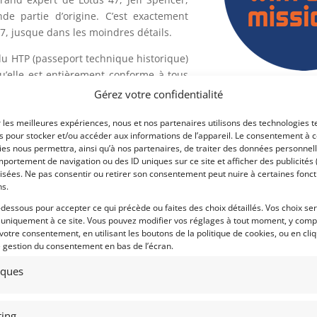
de partie d’origine. C’est exactement
7, jusque dans les moindres détails.
du HTP (passeport technique historique)
’elle est entièrement conforme à tous
la Lotus 47GT de 1967. Par conséquent,
Gérez votre confidentialité
Voir les 132 annonces 
 être courue dans tous les événements
Publié: 23 février 2023 (il y
tuel et un numéro d’immatriculation de
r les meilleures expériences, nous et nos partenaires utilisons des technologies t
es pour stocker et/ou accéder aux informations de l’appareil. Le consentement à 
utilisée sur la route.
Catégorie :
es nous permettra, ainsi qu’à nos partenaires, de traiter des données personnell
portement de navigation ou des ID uniques sur ce site et afficher des publicités 
e » de 47GT201 et a été inspectée par le
isées. Ne pas consentir ou retirer son consentement peut nuire à certaines fonct
olding, qui a confirmé que cette voiture
ns.
gards.
Eligibilités :
-dessous pour accepter ce qui précède ou faites des choix détaillés. Vos choix se
 uniquement à ce site. Vous pouvez modifier vos réglages à tout moment, y compr
 de Jeff depuis quelques années et reste
Marque :
 votre consentement, en utilisant les boutons de la politique de cookies, ou en cli
e gestion du consentement en bas de l’écran.
tiques
sale
Modèle :
ing