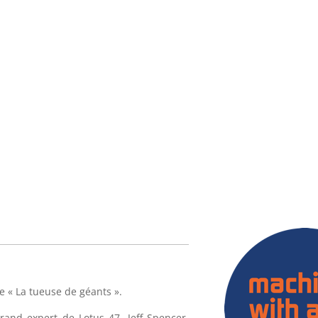
 « La tueuse de géants ».
rand expert de Lotus 47, Jeff Spencer,