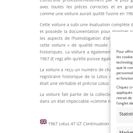
avec toutes les pièces correctes et en gran
comme une voiture aurait quitté l’usine en 196
Cette voiture a subi une évaluation complète 
et possède la documentation pour montrer qu
les aspects de l’homologation d’origine de 
cette voiture « de qualité musée » pourrait
historiques. La voiture a également un V5 ac
Pour offri
les cooki
1967 (E reg) afin qu’elle puisse également être 
technologi
que le com
La voiture a reçu un numéro de châssis « suit
personnal
registraire historique de la Lotus 47, John B
et fonctio
était une véritable et précise Lotus 47 à tous é
Cliquez ci
appliqués
La voiture fait partie de la collection privée
retrait de
dans un état impeccable «comme neuf».
l’onglet d
Statis
1967 Lotus 47 GT Continuation offered for 
Market