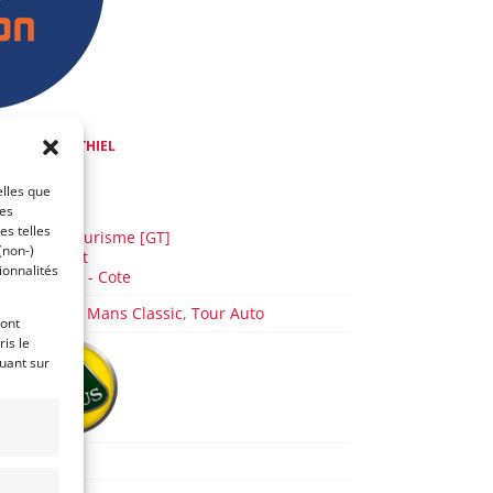
de
Mike VAN THIEL
 a 3 ans)
elles que
ces
AUTO
es telles
Grand Tourisme [GT]
(non-)
GT Circuit
ionnalités
GT Rallye - Cote
CER 1
,
Le Mans Classic
,
Tour Auto
ront
is le
quant sur
47