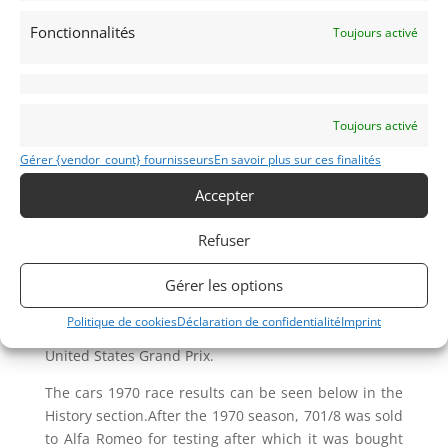
for F2 star Ronnie Peterson which is the car on offer.
Fonctionnalités
Toujours activé
Chassis 701/8 first became available for the third
race of 1970 at the Monaco GP in May, but with the
responsibility of looking after the team’s one and
only engine, Peterson was unable to match the pace
Toujours activé
of the leading 701s driven by Stewart and Amon,
Gérer {vendor_count} fournisseurs
En savoir plus sur ces finalités
although he did compare favourably with
experienced works driver Jo Siffert. On his Formula
Accepter
One debut the talented Swede qualified twelfth and
Refuser
was the only March to finish, just out of the points in
seventh.That was to be Peterson’s best result of the
Gérer les options
year, the remaining races yielding only two ninth
places, two unclassified finishes and an eleventh-
Politique de cookies
Déclaration de confidentialité
Imprint
placed finish in the team’s last race at the 1970
United States Grand Prix.
The cars 1970 race results can be seen below in the
History section.After the 1970 season, 701/8 was sold
to Alfa Romeo for testing after which it was bought