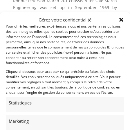
Ronnie Peterson March 701 chassis 8 for sale.March
Engineering was set up in September 1969 by
amateur racing drivers Max Mosley, Alan Rees and
Gérez votre confidentialité
Graham Coaker, with engineer and former McLaren
Pour offrir les meilleures expériences, nous et nos partenaires utilisons
and Cosworth racing car designer Robin Herd.
des technologies telles que les cookies pour stocker et/ou accéder aux
informations de l’appareil. Le consentement à ces technologies nous
After having produced a prototype car, Max Mosley
permettra, ainsi qu’à nos partenaires, de traiter des données
announced that March would enter a car for the first
personnelles telles que le comportement de navigation ou des ID uniques
Grand Prix of the 1970 Formula One season. They did
sur ce site et afficher des publicités (non-) personnalisées. Ne pas
consentir ou retirer son consentement peut nuire à certaines
much better as no less than five March 701
fonctionnalités et fonctions.
appeared at the South African Grand Prix on March
7th, 1970.March’s first F1 car was an immediate
Cliquez ci-dessous pour accepter ce qui précède ou faites des choix
détaillés. Vos choix seront appliqués uniquement à ce site. Vous pouvez
success. Robin Herd designed a simple bathtub
modifier vos réglages à tout moment, y compris le retrait de votre
monocoque for the March 701, with basic outboard
consentement, en utilisant les boutons de la politique de cookies, ou en
suspension.
cliquant sur l’onglet de gestion du consentement en bas de l’écran.
As well as running a works team with STP
Statistiques
sponsorship and drivers Chris Amon and Jo Siffert,
cars were also supplied to Team Tyrrell for the new
Marketing
World Champion Jackie Stewart, to STP for Mario
Andretti, and to Colin Crabbes Antique Automobiles