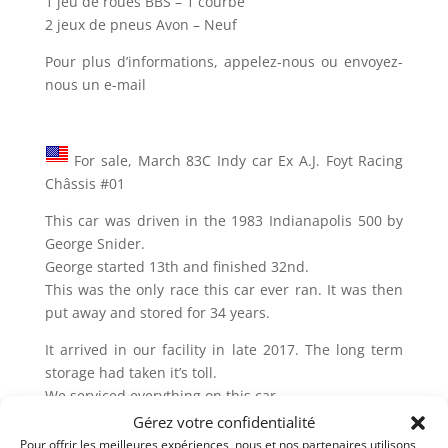
1 jeu de roues BBS – 1 courbé
2 jeux de pneus Avon – Neuf
Pour plus d’informations, appelez-nous ou envoyez-
nous un e-mail
For sale, March 83C Indy car Ex A.J. Foyt Racing
Châssis #01
This car was driven in the 1983 Indianapolis 500 by
George Snider.
George started 13th and finished 32nd.
This was the only race this car ever ran. It was then
put away and stored for 34 years.
It arrived in our facility in late 2017. The long term
storage had taken it’s toll.
We serviced everything on this car.
The engine was sent out for service and dyno testing
Gérez votre confidentialité
as well.
Pour offrir les meilleures expériences, nous et nos partenaires utilisons