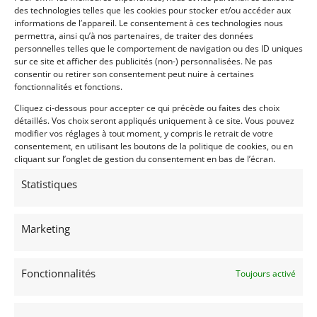
des technologies telles que les cookies pour stocker et/ou accéder aux
The car ran the « Legends of the 500 » event in 2019.
informations de l’appareil. Le consentement à ces technologies nous
It has less than 100 miles on it since being serviced.
permettra, ainsi qu’à nos partenaires, de traiter des données
It is a complete, sorted,running car with original
personnelles telles que le comportement de navigation ou des ID uniques
paint.
sur ce site et afficher des publicités (non-) personnalisées. Ne pas
consentir ou retirer son consentement peut nuire à certaines
It also comes with a Gerhardt starter.
fonctionnalités et fonctions.
Tehchnical
Cliquez ci-dessous pour accepter ce qui précède ou faites des choix
détaillés. Vos choix seront appliqués uniquement à ce site. Vous pouvez
Cosworth Ford DFX Engine
modifier vos réglages à tout moment, y compris le retrait de votre
AP Brakes
consentement, en utilisant les boutons de la politique de cookies, ou en
cliquant sur l’onglet de gestion du consentement en bas de l’écran.
Monroe Dampers
March 4 Speed Transverse Gearbox
Statistiques
Schroth Safety Harness – Current
SPA Fire System – Current
Marketing
Spares Included:
1 Front Toe Link
Fonctionnalités
Toujours activé
2 Radiators
1 Set Dymag Wheels
1 Set BBS Wheels – 1 bent