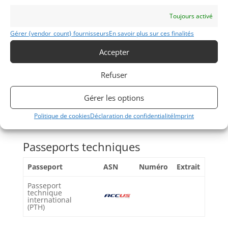
2 Sets of Avon Tires – New
Toujours activé
For more information call or e-mail us
Gérer {vendor_count} fournisseurs
En savoir plus sur ces finalités
Accepter
Refuser
Partager cette annonce
Gérer les options
Politique de cookies
Déclaration de confidentialité
Imprint
Passeports techniques
Passeport
ASN
Numéro
Extrait
Passeport
technique
international
(PTH)