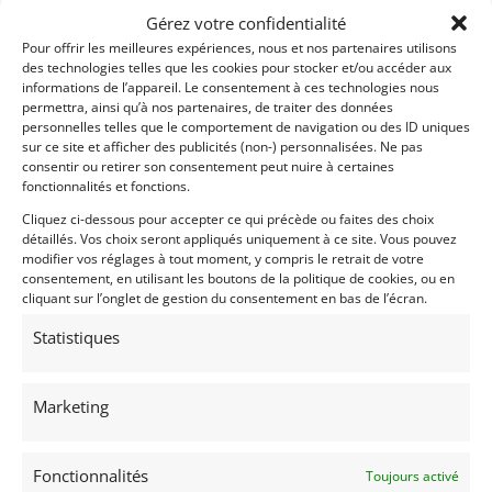
Passeport
ASN
Numéro
Extrait
Gérez votre confidentialité
Pour offrir les meilleures expériences, nous et nos partenaires utilisons
Passeport
des technologies telles que les cookies pour stocker et/ou accéder aux
Technique
(3 volets)
informations de l’appareil. Le consentement à ces technologies nous
permettra, ainsi qu’à nos partenaires, de traiter des données
personnelles telles que le comportement de navigation ou des ID uniques
Passeport
technique
sur ce site et afficher des publicités (non-) personnalisées. Ne pas
international
consentir ou retirer son consentement peut nuire à certaines
(PTH)
fonctionnalités et fonctions.
Cliquez ci-dessous pour accepter ce qui précède ou faites des choix
détaillés. Vos choix seront appliqués uniquement à ce site. Vous pouvez
Voir l'annonce de
Patrick FAUST
modifier vos réglages à tout moment, y compris le retrait de votre
consentement, en utilisant les boutons de la politique de cookies, ou en
Publié: 4 février 2026 (il y a 6 mois)
cliquant sur l’onglet de gestion du consentement en bas de l’écran.
AUTO
Statistiques
Monoplace
Formule Renault Classic
Marketing
MK6
Fonctionnalités
Toujours activé
1970