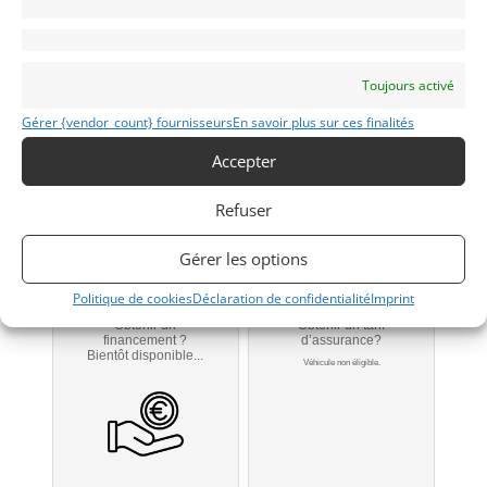
Bruxelles
Toujours activé
Gérer {vendor_count} fournisseurs
En savoir plus sur ces finalités
Modifier mon annonce
Accepter
Contacter le vendeur par mail
Refuser
Téléphone
Portable
Gérer les options
Signaler vendu
Politique de cookies
Déclaration de confidentialité
Imprint
Obtenir un
Obtenir un tarif
financement ?
d’assurance?
Bientôt disponible...
Véhicule non éligible.