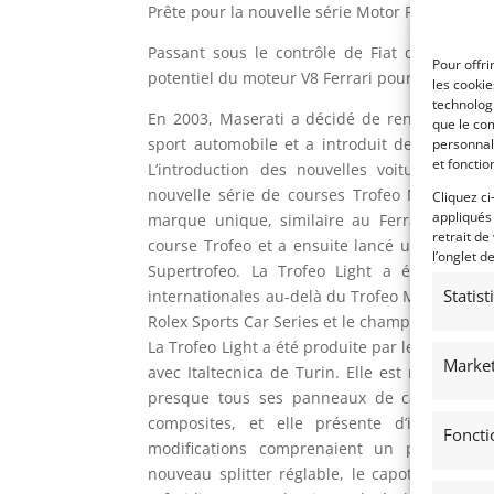
Prête pour la nouvelle série Motor Racing Leg
Passant sous le contrôle de Fiat dans les a
Pour offri
potentiel du moteur V8 Ferrari pour le lance
les cooki
technologi
En 2003, Maserati a décidé de renouer avec 
que le com
sport automobile et a introduit des version
personnal
et fonctio
L’introduction des nouvelles voitures de 
nouvelle série de courses Trofeo Maserati,
Cliquez ci
appliqués
marque unique, similaire au Ferrari Challen
retrait de
course Trofeo et a ensuite lancé une version
l’onglet d
Supertrofeo. La Trofeo Light a été dévelo
Statis
internationales au-delà du Trofeo Maserati, n
Rolex Sports Car Series et le championnat eur
La Trofeo Light a été produite par le départe
Market
avec Italtecnica de Turin. Elle est nettement
presque tous ses panneaux de carrosserie 
composites, et elle présente d’importante
Foncti
modifications comprenaient un pare-choc
nouveau splitter réglable, le capot du mote