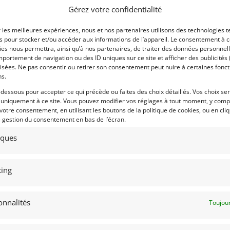
ends GT3
Gérez votre confidentialité
nnées 90, Maserati a pu bénéficier du
r les meilleures expériences, nous et nos partenaires utilisons des technologies t
ment de sa nouvelle 4200GT Coupé.
es pour stocker et/ou accéder aux informations de l’appareil. Le consentement à 
es nous permettra, ainsi qu’à nos partenaires, de traiter des données personnell
sa longue histoire dans le domaine du
portement de navigation ou des ID uniques sur ce site et afficher des publicités 
s de course du coupé à partir de 2003.
isées. Ne pas consentir ou retirer son consentement peut nuire à certaines fonct
Voir les 132 annonces 
ns.
course Coupé a donné naissance à la
Publié: 11 juin 2023 (il y a 
 un championnat de sport automobile à
-dessous pour accepter ce qui précède ou faites des choix détaillés. Vos choix se
Catégorie :
 uniquement à ce site. Vous pouvez modifier vos réglages à tout moment, y compr
ge. Maserati a présenté la voiture de
 votre consentement, en utilisant les boutons de la politique de cookies, ou en cli
 plus hardcore appelée Trofeo Light ou
e gestion du consentement en bas de l’écran.
ppée pour d’autres séries de courses
Marque :
tiques
otamment le championnat GT italien, les
opéen FIA GT3.
ment course de Maserati en collaboration
ing
 plus légère que la Trofeo normale, car
ont été remplacés par des matériaux
Modèle :
s modifications aérodynamiques. Les
onnalités
Toujour
s avant plus aérodynamique avec un
Année :
ur a reçu des évents pour améliorer le
Lieu :