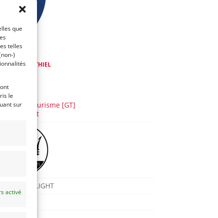
elles que
ces
es telles
(non-)
ionnalités
de
Mike VAN THIEL
3 ans)
ront
AUTO
is le
Grand Tourisme [GT]
quant sur
GT Circuit
TROFEO LIGHT
s activé
2004