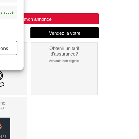
s activé
Modifier mon annonce
ions
un
Obtenir un tarif
nt ?
d’assurance?
nible...
Véhicule non éligible.
une
e?