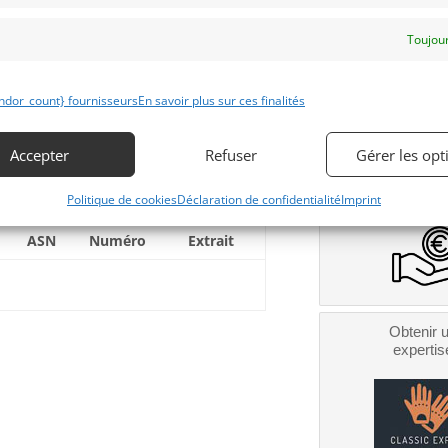
grandes avec des tuyaux d’échappement
es, des pneus massifs et un système
Toujour
ndor_count} fournisseurs
En savoir plus sur ces finalités
Accepter
Refuser
Gérer les opt
Obtenir 
financeme
Bientôt dispo
Politique de cookies
Déclaration de confidentialité
Imprint
ASN
Numéro
Extrait
Obtenir 
expertis