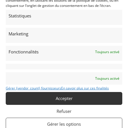
consentement, en utilisant les boutons de la politique de cookies, ou en
cliquant sur l’onglet de gestion du consentement en bas de l’écran.
Partager cette annonce
Statistiques
Marketing
Passeports techniques
Fonctionnalités
Toujours activé
Passeport
ASN
Numéro
Extrait
Toujours activé
Voir les 224 annonces de
DPM Motors
Gérer {vendor_count} fournisseurs
En savoir plus sur ces finalités
Accepter
Publié: 26 janvier 2024 (il y a 3 ans)
AUTO
Refuser
GT Rallye FIA
GT Rallye FFSA
Grand Tourisme [GT]
Gérer les options
GT Rallye - Cote