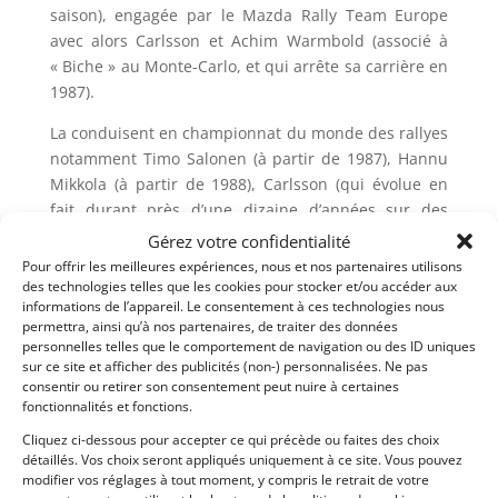
saison), engagée par le Mazda Rally Team Europe
avec alors Carlsson et Achim Warmbold (associé à
« Biche » au Monte-Carlo, et qui arrête sa carrière en
1987).
La conduisent en championnat du monde des rallyes
notamment Timo Salonen (à partir de 1987), Hannu
Mikkola (à partir de 1988), Carlsson (qui évolue en
fait durant près d’une dizaine d’années sur des
véhicules de la marque), Warmbold (présent depuis
Gérez votre confidentialité
1982 sur Mazda), Mikael Sundström (fidèle à la
Pour offrir les meilleures expériences, nous et nos partenaires utilisons
marque de 1987 à 1991), et Rod Millen pour les
des technologies telles que les cookies pour stocker et/ou accéder aux
informations de l’appareil. Le consentement à ces technologies nous
étapes océaniques ainsi que l’Olympus Rally (étant
permettra, ainsi qu’à nos partenaires, de traiter des données
aussi résident américain et sur Mazda entre 1986 et
personnelles telles que le comportement de navigation ou des ID uniques
1992, date à laquelle il cesse sa propre carrière),
sur ce site et afficher des publicités (non-) personnalisées. Ne pas
consentir ou retirer son consentement peut nuire à certaines
ainsi que durant cette période Pascal Gaban et
fonctionnalités et fonctions.
Grégoire De Mévius (équipes Fina, puis Mazda Italie
et Belgique) en 1988 en P-WRC (en version GTX 4WD
Cliquez ci-dessous pour accepter ce qui précède ou faites des choix
détaillés. Vos choix seront appliqués uniquement à ce site. Vous pouvez
cette fois).
modifier vos réglages à tout moment, y compris le retrait de votre