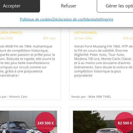
Accepter
Refuser
Gérer les opt
2
19
Politique de cookies
Déclaration de confidentialité
Imprint
B FIA (1964)
FORD MUSTANG FIA 1965 (1965)
UDON (FRANCE)
(NETHERLANDS)
mai 2026
300 vues
22 mai 2026
318 vu
ds MGB FIA de 1964. Authentique
Vends Ford Mustang FAI 1965. HTP de
ture de compétition historique,
la FIA en cours de validité. Enorme
parée avec passion et prête pour la
éligibilité: Peter Auto, Tour Auto,
son. Robuste et rapide, elle ouvre la
Modena 100 ore, Monte Carlo Classic
te des plus belle manifestations
et à au moins une douzaine d’autres
toriques sur circuit comme sur
événements. Sans doute la voiture de
te, grâce à une polyvalence
compétition historique la plus
raordinaire !
polyvalente
 par : Historic Cars
Vendu par : Mike VAN THIEL
249 500
€
82 500
€