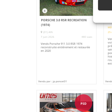
8
1
PORSCHE 3.0 RSR RECREATION
MG
(1974)
ME
(01) AIN
25 
7 juin 2026
480 vues
Ven
voi
Vends Porsche 911 3.0 RSR 1974
pré
reconstruite entièrement et restaurée
sai
en 2020
por
his
rou
ext
Vendu par : jp.poncet01
Vendu
PSD