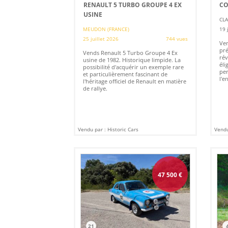
RENAULT 5 TURBO GROUPE 4 EX
CO
USINE
CLA
MEUDON (FRANCE)
19 
25 juillet 2026
744 vues
Ven
pré
Vends Renault 5 Turbo Groupe 4 Ex
rév
usine de 1982. Historique limpide. La
éli
possibilité d'acquérir un exemple rare
per
et particulièrement fascinant de
l'e
l'héritage officiel de Renault en matière
de rallye.
Vendu par : Historic Cars
Vendu
47 500
€
21