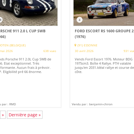
8
4
RSCHE 911 2.0 L CUP SWB
FORD ESCORT RS 1600 GROUPE 2
966)
(1976)
OTEN (BELGIQUE)
(91) ESSONNE
mai 2026
638 vues
30 avril 2026
931 vu
ds Porsche 911 2.0L Cup SWB de
Vends Ford Escort 1976. Moteur BDG
6. Etat exceptionnel. Très
1975cm3. Boîte 4 Rallye. PTH valable
formante. Aucun frais à prévoir.
jusqu'en 2031.Idéal rallye et course de
. Eligibilité pré 66 énorme.
côte.
 par : RMD
Vendu par : benjamin-chiron
»
Dernière page »