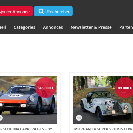
jouter Annonce
Rechercher
eil
Catégories
Annonces
Newsletter & Presse
Parten
545 000
€
89 000
€
6
13
RSCHE 904 CARRERA GTS – BY
MORGAN +4 SUPER SPORTS LOW