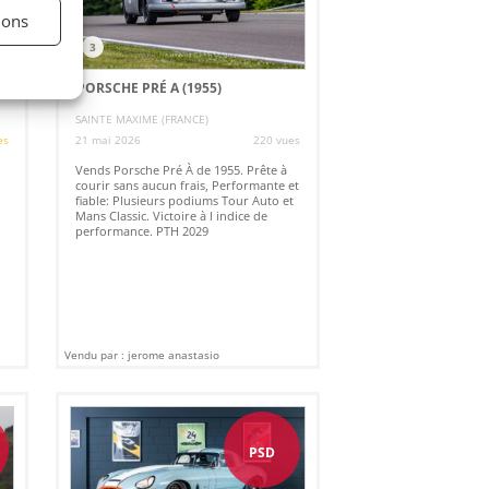
ions
3
PORSCHE PRÉ A (1955)
SAINTE MAXIME (FRANCE)
es
21 mai 2026
220 vues
Vends Porsche Pré À de 1955. Prête à
courir sans aucun frais, Performante et
fiable: Plusieurs podiums Tour Auto et
Mans Classic. Victoire à l indice de
performance. PTH 2029
Vendu par : jerome anastasio
PSD