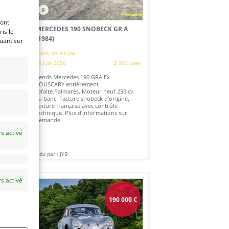
9
ront
MERCEDES 190 SNOBECK GR A
is le
(1984)
quant sur
es
(84) VAUCLUSE
15 juin 2026
2 369 vues
H
Vends Mercedes 190 GRA Ex
e
BOUSCARY entièrement
refaite.Palmarès. Moteur neuf 250 cv
au banc. Facture snobeck d'origine,
voiture française avec contrôle
technique. Plus d'informations sur
demande
s activé
Vendu par : JYB
s activé
190 000
€