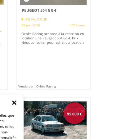
PEUGEOT 504 GR 4
(95) VAL-D'OISE
25 juin 2026
1 212 vues
es
Orhès Racing propose à la vente ou en
location une Peugeot 504 Gr.4. Prix :
Nous consulter pour achat ou location
 .
Vendu par : Orhès Racing
95 000
€
elles que
ces
es telles
(non-)
ionnalités