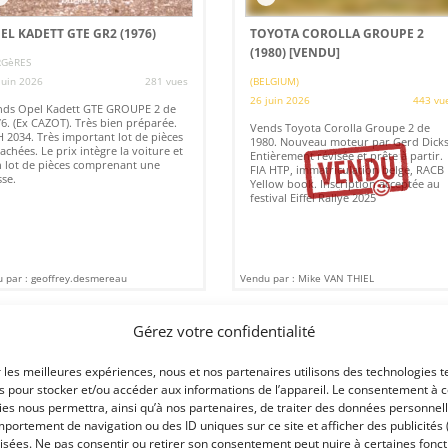
EL KADETT GTE GR2 (1976)
TOYOTA COROLLA GROUPE 2
(1980)
[VENDU]
RGèRES
juin 2026
281 vues
(BELGIUM)
26 juin 2026
443 vu
nds Opel Kadett GTE GROUPE 2 de
6. (Ex CAZOT). Très bien préparée.
Vends Toyota Corolla Groupe 2 de
 2034. Très important lot de pièces
1980. Nouveau moteur par Gerd Dicks
achées. Le prix intègre la voiture et
Entièrement révisée et prête à partir.
 lot de pièces comprenant une
FIA HTP, immatriculation belge, RACB
sse.
Yellow book. Inscription acceptée au
festival Eiffel Rallye 2025
 par : geoffrey.desmereau
Vendu par : Mike VAN THIEL
Gérez votre confidentialité
PSD
29 000
€
r les meilleures expériences, nous et nos partenaires utilisons des technologies t
es pour stocker et/ou accéder aux informations de l’appareil. Le consentement à 
es nous permettra, ainsi qu’à nos partenaires, de traiter des données personnell
portement de navigation ou des ID uniques sur ce site et afficher des publicités 
isées. Ne pas consentir ou retirer son consentement peut nuire à certaines fonct