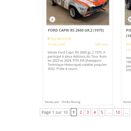
6
5
FORD CAPRI RS 2600 GR.2 (1975)
PO
(1
(95) VAL-D'OISE
13 mai 2026
640 vues
SCH
12 
Vends Ford Capri RS 2600 gr.2 1975. A
participé à deux éditions du Tour Auto
Ven
en 2023 et 2024. PTH FIA (Passeport
196
Technique Historique) valable jusqu’en
per
2032. Prête à courir.
HTP
Vendu par : Orhès Racing
Vendu
Page 1 sur 10
1
2
3
4
5
…
10
…