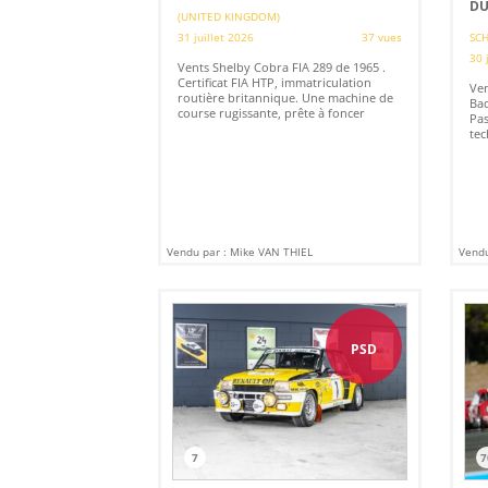
DU
(UNITED KINGDOM)
31 juillet 2026
37 vues
SCH
30 
Vents Shelby Cobra FIA 289 de 1965 .
Certificat FIA HTP, immatriculation
Ve
routière britannique. Une machine de
Baq
course rugissante, prête à foncer
Pas
tec
Vendu par : Mike VAN THIEL
Vendu
PSD
7
7