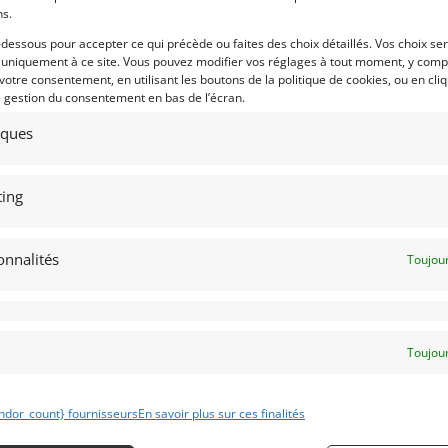
ns.
5
9
-dessous pour accepter ce qui précède ou faites des choix détaillés. Vos choix se
RGAN +4SS FIA (1963)
BMW 2002 TI GR2 1974 (1974)
 uniquement à ce site. Vous pouvez modifier vos réglages à tout moment, y compr
 votre consentement, en utilisant les boutons de la politique de cookies, ou en cli
UDON (FRANCE)
(38) ISèRE
e gestion du consentement en bas de l’écran.
juin 2026
503 vues
16 juin 2026
1 710 vu
tiques
ds Morgan Super Sports châssis #
BMW 2002 ti 1974 Groupe 2. Moteur
6 de 1962. Historique certifié (Très
préparé. Boite de vitesse Getrag 5. PT
e). Très bien préparée et prêt eà
2009. Révision récente (10/2021). Prêt
rir, elle est le passeport pour
à courir. Visible en région Rhône-
siment tous les événements
Alpes, Isère
ing
toriques en Europe et dans le
nde.
onnalités
Toujour
 par : Historic Cars
Vendu par : gchauvin38
Toujour
PSD
69 000
€
ndor_count} fournisseurs
En savoir plus sur ces finalités