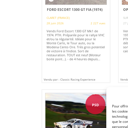
FORD ESCORT 1300 GT FIA (1974)
OP
CLARET (FRANCE)
SU
28 juin 2026
2 227 vues
27 
Vends Ford Escort 1300 GT Mk1 de
Ve
1974. PTH. Préparée pour le rallye VHC
197
et/ou la régularité. Idéale pour le
PTH
Monte Carlo, le Tour auto, ou la
dét
Modena Cento Ore. Très gros potentiel
son
de victoire à l'indice. Sort de
cai
restauration. TOUT est neuf (Moteur
boite pont...). - de 4 heures depuis...
Vendu par : Classic Racing Experience
Vendu
PSD
Pour offri
les cooki
technologi
que le com
personnal