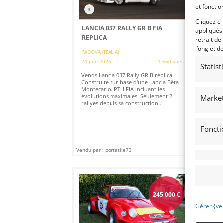
et fonctio
3
Cliquez ci
LANCIA 037 RALLY GR B FIA
MO
appliqués
REPLICA
retrait de
ME
l’onglet d
PADOVA (ITALIA)
23 
24 juin 2026
1 660 vues
Statis
Ven
482
Vends Lancia 037 Rally GR B réplica.
rar
Construite sur base d'une Lancia Bêta
cou
Montecarlo. PTH FIA ​​incluant les
qua
évolutions maximales. Seulement 2
Market
his
rallyes depuis sa construction..
mo
Foncti
Vendu par : portatile73
Vendu
245 000
€
Gérer {ve