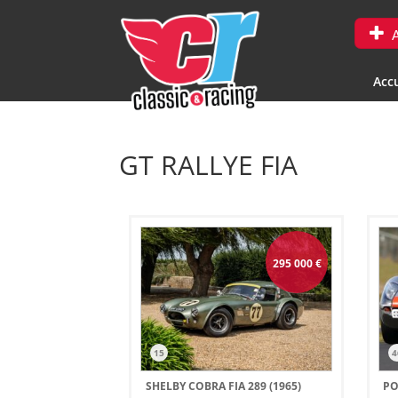
A
Accu
GT RALLYE FIA
295 000
€
15
4
SHELBY COBRA FIA 289 (1965)
PO