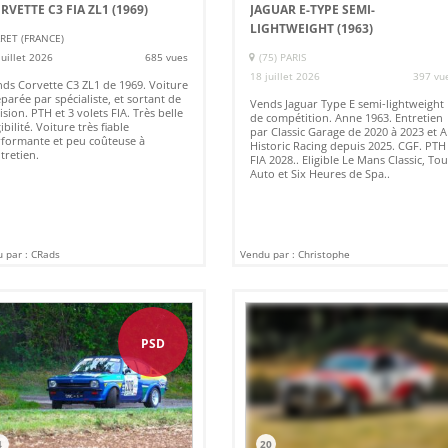
RVETTE C3 FIA ZL1 (1969)
JAGUAR E-TYPE SEMI-
LIGHTWEIGHT (1963)
RET (FRANCE)
juillet 2026
685 vues
(75) PARIS
18 juillet 2026
397 vu
ds Corvette C3 ZL1 de 1969. Voiture
parée par spécialiste, et sortant de
Vends Jaguar Type E semi-lightweight
ision. PTH et 3 volets FIA. Très belle
de compétition. Anne 1963. Entretien
gibilité. Voiture très fiable
par Classic Garage de 2020 à 2023 et 
formante et peu coûteuse à
Historic Racing depuis 2025. CGF. PTH
ntretien.
FIA 2028.. Eligible Le Mans Classic, To
Auto et Six Heures de Spa..
 par : CRads
Vendu par : Christophe
PSD
4
20