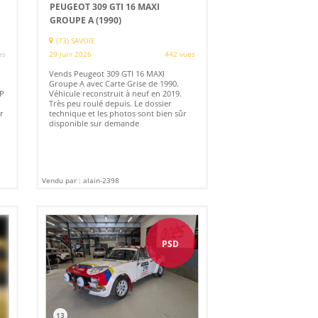
PEUGEOT 309 GTI 16 MAXI
GROUPE A (1990)
(73) SAVOIE
es
29 juin 2026
442 vues
Vends Peugeot 309 GTI 16 MAXI
Groupe A avec Carte Grise de 1990.
AP
Véhicule reconstruit à neuf en 2019.
Très peu roulé depuis. Le dossier
ur
technique et les photos sont bien sûr
disponible sur demande
Vendu par : alain-2398
PSD
13