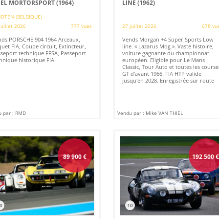
EL MORTORSPORT (1964)
LINE (1962)
OTEN (BELGIQUE)
juillet 2026
777 vues
27 juillet 2026
678 vu
nds PORSCHE 904 1964 Arceaux,
Vends Morgan +4 Super Sports Low
uet FIA, Coupe circuit, Extincteur,
line. « Lazarus Mog ». Vaste histoire,
seport technique FFSA, Passeport
voiture gagnante du championnat
hnique historique FIA.
européen. Eligible pour Le Mans
Classic, Tour Auto et toutes les course
GT d'avant 1966. FIA HTP valide
jusqu'en 2028. Enregistrée sur route
 par : RMD
Vendu par : Mike VAN THIEL
89 900
€
192 500
0
10