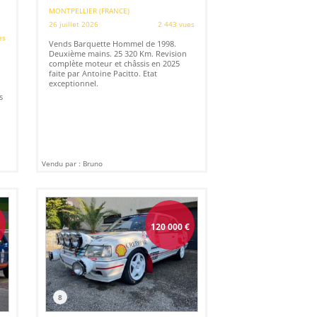
MONTPELLIER (FRANCE)
26 juillet 2026
2 443 vues
es
Vends Barquette Hommel de 1998.
Deuxième mains. 25 320 Km. Revision
complète moteur et châssis en 2025
faite par Antoine Pacitto. Etat
exceptionnel.
s
Vendu par : Bruno
€
120 000
€
8