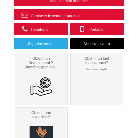
Modifier mon annonce
Contacter le vendeur par mail
Téléphone
Portable
Signaler vendu
Obtenir un
Obtenir un tarif
financement ?
d’assurance?
Bientôt disponible...
Véhicule non éligible.
Obtenir une
expertise?