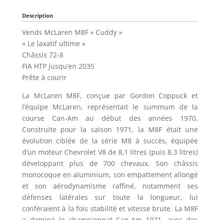
Description
Vends McLaren M8F « Cuddy »
« Le laxatif ultime »
Châssis 72-8
FIA HTP jusqu’en 2035
Prête à courir
La McLaren M8F, conçue par Gordon Coppuck et
l’équipe McLaren, représentait le summum de la
course Can-Am au début des années 1970.
Construite pour la saison 1971, la M8F était une
évolution ciblée de la série M8 à succès, équipée
d’un moteur Chevrolet V8 de 8,1 litres (puis 8,3 litres)
développant plus de 700 chevaux. Son châssis
monocoque en aluminium, son empattement allongé
et son aérodynamisme raffiné, notamment ses
défenses latérales sur toute la longueur, lui
conféraient à la fois stabilité et vitesse brute. La M8F
a dominé le championnat Can-Am 1971, avec des