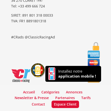
34 270 CLARET -FR-
Tel: ‭+33 499 666 724‬
SIRET: 891 801 318 00033
TVA: FR1 8891801318
#CRads @ClassicRacingAd
Installez notre
application mobile !
Accueil
Catégories
Annonces
Newsletter & Presse
Partenaires
Tarifs
Contact
Espace Client