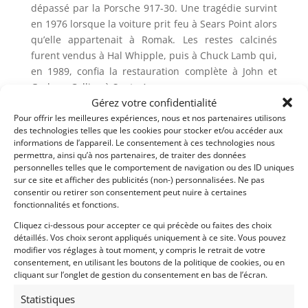
dépassé par la Porsche 917-30. Une tragédie survint
en 1976 lorsque la voiture prit feu à Sears Point alors
qu’elle appartenait à Romak. Les restes calcinés
furent vendus à Hal Whipple, puis à Chuck Lamb qui,
en 1989, confia la restauration complète à John et
Graham Collins à Santa Ana.
Gérez votre confidentialité
Dans les années 90, Chuck Lamb demanda à George
Pour offrir les meilleures expériences, nous et nos partenaires utilisons
Follmer de la piloter en compétition. Elle remporta la
des technologies telles que les cookies pour stocker et/ou accéder aux
informations de l’appareil. Le consentement à ces technologies nous
plupart des courses disputées pendant cette
permettra, ainsi qu’à nos partenaires, de traiter des données
période, ce qui lui valut le surnom de « McLaren
personnelles telles que le comportement de navigation ou des ID uniques
from Hell » (la McLaren de l’enfer).
sur ce site et afficher des publicités (non-) personnalisées. Ne pas
Plus récemment, la voiture a retrouvé sa livrée
consentir ou retirer son consentement peut nuire à certaines
fonctionnalités et fonctions.
d’origine « CUDDY » et a été vendue à un gentleman
driver néerlandais qui l’a engagée dans certaines
Cliquez ci-dessous pour accepter ce qui précède ou faites des choix
détaillés. Vos choix seront appliqués uniquement à ce site. Vous pouvez
courses historiques en Europe.
modifier vos réglages à tout moment, y compris le retrait de votre
consentement, en utilisant les boutons de la politique de cookies, ou en
En 2023, Jos Verstappen a piloté la voiture au Red
cliquant sur l’onglet de gestion du consentement en bas de l’écran.
Bull Ring devant une « Orange Army » en délire et en
2024, la voiture a été invitée à une démonstration
Statistiques