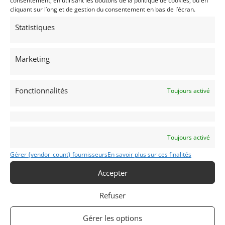
consentement, en utilisant les boutons de la politique de cookies, ou en
cliquant sur l’onglet de gestion du consentement en bas de l’écran.
Passeport Technique
(3 volets)
Statistiques
Marketing
Voir les 161 annonces de
MY VINTAGE
Publié: 29 mars 2022 (il y a 4 ans)
Fonctionnalités
Toujours activé
AUTO
GT Rallye FFSA
Grand Tourisme [GT]
GT Rallye - Cote
Toujours activé
Gérer {vendor_count} fournisseurs
En savoir plus sur ces finalités
Accepter
Refuser
LANCER
1992
Gérer les options