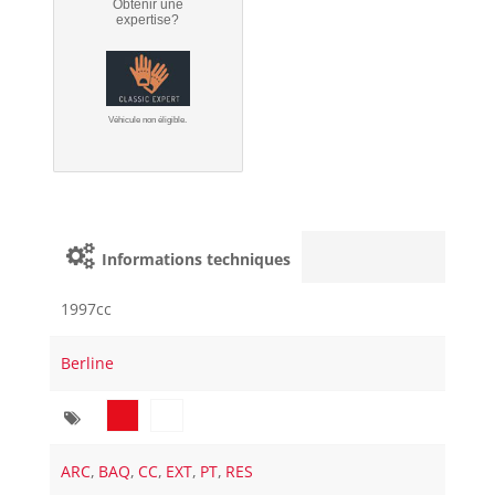
Obtenir une
expertise?
Véhicule non éligible.
Informations techniques
1997cc
Berline
ARC
,
BAQ
,
CC
,
EXT
,
PT
,
RES