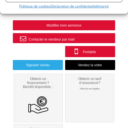
Politique de cookies
Déclaration de confidentialité
Imprint
Huy
Modifier mon annonce
Contacter le vendeur par mail
Portable
Signaler vendu
Obtenir un
Obtenir un tarif
financement ?
d’assurance?
Bientôt disponible...
Véhicule non éligible.