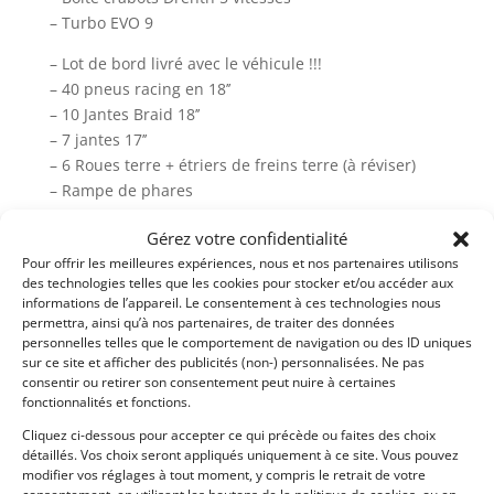
– Turbo EVO 9
– Lot de bord livré avec le véhicule !!!
– 40 pneus racing en 18’’
– 10 Jantes Braid 18’’
– 7 jantes 17’’
– 6 Roues terre + étriers de freins terre (à réviser)
– Rampe de phares
– Quelques pièces de rechange , turbo , cardans ar ,
Gérez votre confidentialité
pare-chocs av, freins , durites de turbo
Pour offrir les meilleures expériences, nous et nos partenaires utilisons
des technologies telles que les cookies pour stocker et/ou accéder aux
informations de l’appareil. Le consentement à ces technologies nous
Partager cette annonce
permettra, ainsi qu’à nos partenaires, de traiter des données
personnelles telles que le comportement de navigation ou des ID uniques
sur ce site et afficher des publicités (non-) personnalisées. Ne pas
consentir ou retirer son consentement peut nuire à certaines
fonctionnalités et fonctions.
Cliquez ci-dessous pour accepter ce qui précède ou faites des choix
Passeports techniques
détaillés. Vos choix seront appliqués uniquement à ce site. Vous pouvez
modifier vos réglages à tout moment, y compris le retrait de votre
Passeport
ASN
Numéro
Extrait