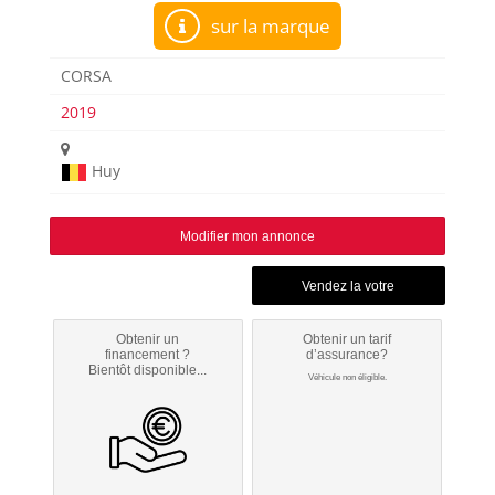
sur la marque
CORSA
2019
Huy
Modifier mon annonce
Obtenir un
Obtenir un tarif
financement ?
d’assurance?
Bientôt disponible...
Véhicule non éligible.