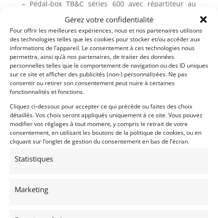
– Pédal-box TB&C séries 600 avec répartiteur au
tableau de bord
Gérez votre confidentialité
– Gros freins avant ALCON sur bol
Pour offrir les meilleures expériences, nous et nos partenaires utilisons
– Flexibles de freins type « Aéroquip »
des technologies telles que les cookies pour stocker et/ou accéder aux
informations de l’appareil. Le consentement à ces technologies nous
PROTECTION :
permettra, ainsi qu’à nos partenaires, de traiter des données
personnelles telles que le comportement de navigation ou des ID uniques
– Protection du réservoir en KEVLAR
sur ce site et afficher des publicités (non-) personnalisées. Ne pas
– Protège carter en aluminium
consentir ou retirer son consentement peut nuire à certaines
fonctionnalités et fonctions.
Cliquez ci-dessous pour accepter ce qui précède ou faites des choix
Partager cette annonce
détaillés. Vos choix seront appliqués uniquement à ce site. Vous pouvez
modifier vos réglages à tout moment, y compris le retrait de votre
consentement, en utilisant les boutons de la politique de cookies, ou en
cliquant sur l’onglet de gestion du consentement en bas de l’écran.
Statistiques
Passeports techniques
Marketing
Passeport
ASN
Numéro
Extrait
Passeport Technique
(3 volets)