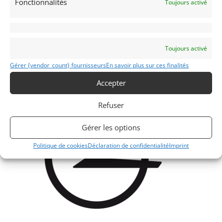
Fonctionnalités
Toujours activé
Voir les 161 annonces de
MY VINTAGE
Toujours activé
Publié: 6 janvier 2021 (il y a 6 ans)
AUTO
Gérer {vendor_count} fournisseurs
En savoir plus sur ces finalités
GT Rallye FFSA
Grand Tourisme [GT]
Accepter
GT Rallye - Cote
Refuser
Gérer les options
Politique de cookies
Déclaration de confidentialité
Imprint