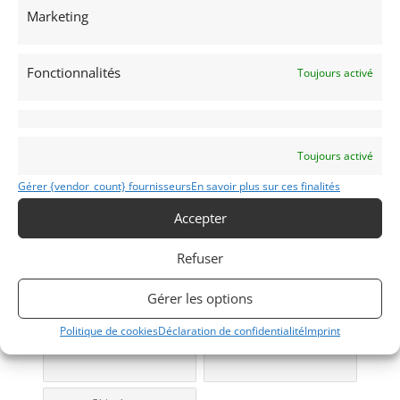
Marketing
sur la marque
Fonctionnalités
Toujours activé
KADETT
1976
Toujours activé
Modifier mon annonce
Gérer {vendor_count} fournisseurs
En savoir plus sur ces finalités
Accepter
Obtenir un
Obtenir un tarif
Refuser
financement ?
d’assurance?
Bientôt disponible...
Véhicule non éligible.
Gérer les options
Politique de cookies
Déclaration de confidentialité
Imprint