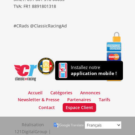
TVA: FR1 8891801318
#CRads @ClassicRacingAd
Installez notre
application mobile !
Accueil
Catégories
Annonces
Newsletter & Presse
Partenaires
Tarifs
Contact
Espace Client
Réalisation
121DigitalGroup |