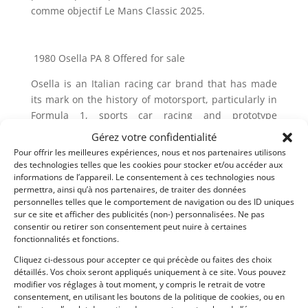
comme objectif Le Mans Classic 2025.
1980 Osella PA 8 Offered for sale
Osella is an Italian racing car brand that has made
its mark on the history of motorsport, particularly in
Formula 1, sports car racing and prototype
championships. Founded by Enzo Osella in 1965, the
Gérez votre confidentialité
company started out as a car tuner before moving
Pour offrir les meilleures expériences, nous et nos partenaires utilisons
into the production of vehicles for racing…
des technologies telles que les cookies pour stocker et/ou accéder aux
informations de l’appareil. Le consentement à ces technologies nous
Osella’s beginnings and rise :
permettra, ainsi qu’à nos partenaires, de traiter des données
personnelles telles que le comportement de navigation ou des ID uniques
Enzo Osella began his career in the automotive
sur ce site et afficher des publicités (non-) personnalisées. Ne pas
consentir ou retirer son consentement peut nuire à certaines
industry by working with Abarth, another Italian
fonctionnalités et fonctions.
brand renowned for its sports and competition cars.
Cliquez ci-dessous pour accepter ce qui précède ou faites des choix
After gaining solid experience, Enzo decided to
détaillés. Vos choix seront appliqués uniquement à ce site. Vous pouvez
found his own company, Osella Corse, in 1965. The
modifier vos réglages à tout moment, y compris le retrait de votre
initial objective was to prepare racing cars for
consentement, en utilisant les boutons de la politique de cookies, ou en