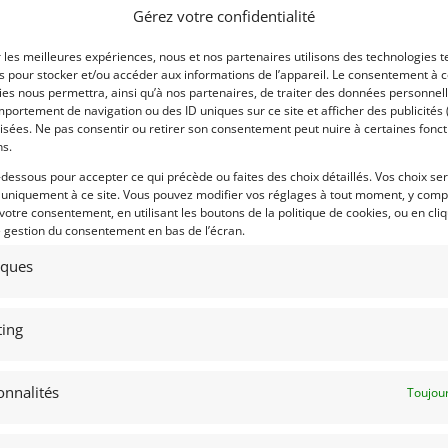
Gérez votre confidentialité
is en tête de sa catégorie, malgré une
Voir les 224 annonces 
s forte. L’idée d’un 4×4 orienté vers un
r les meilleures expériences, nous et nos partenaires utilisons des technologies t
is l’arrivée du Land Rover à la fin des
Publié: 24 novembre 2018 (i
es pour stocker et/ou accéder aux informations de l’appareil. Le consentement à 
ennies pour que le concept se concrétise
Catégorie :
es nous permettra, ainsi qu’à nos partenaires, de traiter des données personnell
otype se dénommait VELAR… Un nom qui
portement de navigation ou des ID uniques sur ce site et afficher des publicités 
isées. Ne pas consentir ou retirer son consentement peut nuire à certaines fonct
gamme..
ns.
Marque :
son: Spen King et Gordon Bashford, alors
-dessous pour accepter ce qui précède ou faites des choix détaillés. Vos choix se
id Bache.
 uniquement à ce site. Vous pouvez modifier vos réglages à tout moment, y compr
 votre consentement, en utilisant les boutons de la politique de cookies, ou en cli
é du même type que celui du Land Rover
Modèle :
e gestion du consentement en bas de l’écran.
inium, tandis que des suspensions par
un confort plus proche de celui d’une
Année :
tiques
éjà du moteur idéal sous la forme de son
Lieu :
ick, tous les éléments étaient au rendez
ing
e, tant par la presse que par le public,
ne croisière confortable à 145 km/h et
onnalités
Toujour
 dont avaient besoin la plupart des
l soit resté en production pendant 24