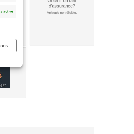
un
Obtenir un tarif
nt ?
d’assurance?
s activé
nible...
Véhicule non éligible.
ions
une
e?