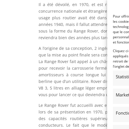
Il a été dévoilé, en 1970, et est resté depu
concurrence nationale et étrangère toujours plu
Pour offri
usage plus routier avait été dans l’air depu
les cooki
années 1940, mais il fallut attendre deux déc
technologi
sous la forme du Range Rover, dont le prot
que le com
personnal
reviendra bien des années plus tard dans la 
et fonctio
A l’origine de sa conception, 2 ingénieur mai
Cliquez ci
que la mise au point finale sera confiée à Dav
appliqués
retrait de
La Range Rover fait appel à un châssis sépar
l’onglet d
pour recevoir la carrosserie fermée en alum
amortisseurs à course longue lui assurent 
Statis
berline que d’un utilitaire. Rover disposant d
V8 3, 5 litres en alliage léger emprunté à Bu
Market
vous pour lancer ce qui deviendra un must.
Le Range Rover fut accueilli avec enthousiasm
lors de sa présentation en 1970, proposant u
Foncti
des capacités routières supérieures à ce
conducteurs. Le fait que le modèle origine