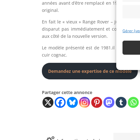
années avant d’être remplacé en 1994 atteste
original.
En fait le « vieux » Range Rover – judicieuse
disparut pas immédiatement et continua d’ê
Gérer {ve
aux côté de la nouvelle version.
Le modèle présenté est de 1981.il a été restau
cuir cognac.
Demandez une expertise de ce modèle
Partager cette annonce