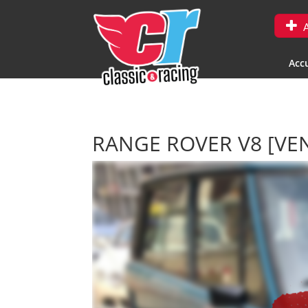
A
Accu
RANGE ROVER V8
[VE