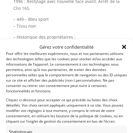
1996 : Restylage avec nouvelle face avant. Arrêt de la
Clio 16S.
– 449 – Bleu sport
– Tissu noir
– Historique des propriétaires :
1er Propriétaire 1992 – 2022
Gérez votre confidentialité
Pour offrir les meilleures expériences, nous et nos partenaires utilisons
– Tous les manuels d’utilisation, Carnet d’entretien et
des technologies telles que les cookies pour stocker et/ou accéder aux
double de clefs
informations de l’appareil. Le consentement à ces technologies nous
permettra, ainsi qu’à nos partenaires, de traiter des données
– Probablement la meilleur Clio 16S sur le marché !
personnelles telles que le comportement de navigation ou des ID uniques
– Et probablement la dernière chance d’acquérir un
sur ce site et afficher des publicités (non-) personnalisées. Ne pas
consentir ou retirer son consentement peut nuire à certaines
modèle 100 % d’origine !
fonctionnalités et fonctions.
– Pur collector avec une valeur en constante hausse
!!!
Cliquez ci-dessous pour accepter ce qui précède ou faites des choix
détaillés. Vos choix seront appliqués uniquement à ce site. Vous pouvez
modifier vos réglages à tout moment, y compris le retrait de votre
– Livrée avec Contrôle Technique et Car-Pass
consentement, en utilisant les boutons de la politique de cookies, ou en
– Plus de photos sur notre site www.myvintage.be
cliquant sur l’onglet de gestion du consentement en bas de l’écran.
Statistiques