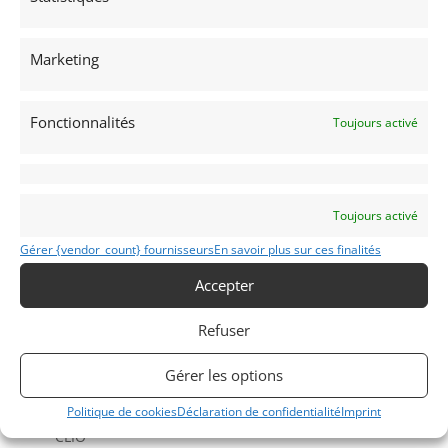
Demandez une expertise de ce modèle
Marketing
Partager cette annonce
Fonctionnalités
Toujours activé
Toujours activé
Voir les 161 annonces de
MY VINTAGE
Gérer {vendor_count} fournisseurs
En savoir plus sur ces finalités
Publié: 4 novembre 2022 (il y a 4 ans)
AUTO
Accepter
Youngtimers
Refuser
Gérer les options
Politique de cookies
Déclaration de confidentialité
Imprint
CLIO