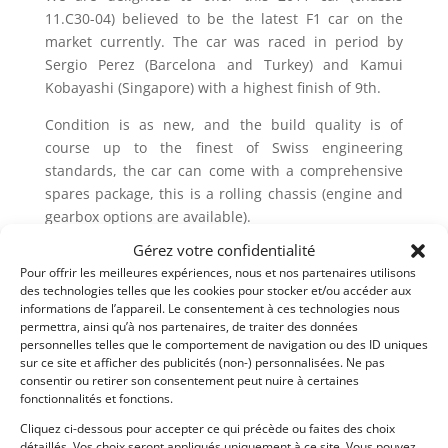
11.C30-04) believed to be the latest F1 car on the
market currently. The car was raced in period by
Sergio Perez (Barcelona and Turkey) and Kamui
Kobayashi (Singapore) with a highest finish of 9th.
Condition is as new, and the build quality is of
course up to the finest of Swiss engineering
standards, the car can come with a comprehensive
spares package, this is a rolling chassis (engine and
gearbox options are available).
Gérez votre confidentialité
This would make a fantastic package for the Boss
Pour offrir les meilleures expériences, nous et nos partenaires utilisons
‘Open’ class.
des technologies telles que les cookies pour stocker et/ou accéder aux
informations de l’appareil. Le consentement à ces technologies nous
Partager cette annonce
permettra, ainsi qu’à nos partenaires, de traiter des données
personnelles telles que le comportement de navigation ou des ID uniques
sur ce site et afficher des publicités (non-) personnalisées. Ne pas
consentir ou retirer son consentement peut nuire à certaines
fonctionnalités et fonctions.
Cliquez ci-dessous pour accepter ce qui précède ou faites des choix
détaillés. Vos choix seront appliqués uniquement à ce site. Vous pouvez