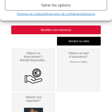
2011
Gérer les options
Politique de cookies
Déclaration de confidentialité
Imprint
Indianapolis
Modifier mon annonce
Obtenir un
Obtenir un tarif
financement ?
d’assurance?
Bientôt disponible...
Véhicule non éligible.
Obtenir une
expertise?