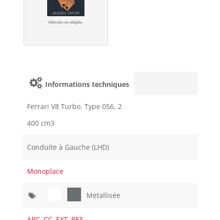
Véhicule non éligible.
Informations techniques
Ferrari V8 Turbo. Type 056, 2
400 cm3
Conduite à Gauche (LHD)
Monoplace
Metallisée
ARC
,
CC
,
EXT
,
RES