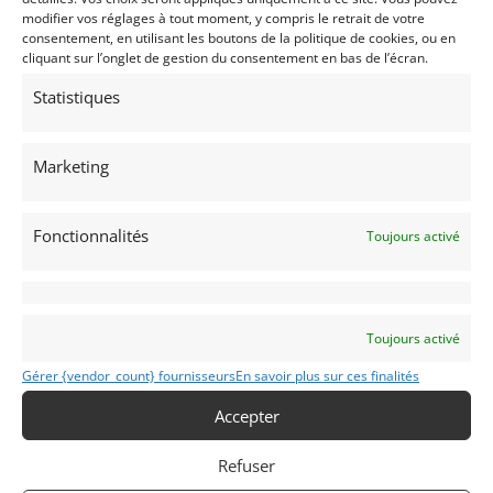
Passeports techniques
modifier vos réglages à tout moment, y compris le retrait de votre
consentement, en utilisant les boutons de la politique de cookies, ou en
Passeport
ASN
Numéro
Extrait
cliquant sur l’onglet de gestion du consentement en bas de l’écran.
Statistiques
Marketing
Voir les 69 annonces de
Indy Competition Services
Publié: 28 novembre 2019 (il y a 7 ans)
Fonctionnalités
Toujours activé
AUTO
Monoplace
Formule 1 Classic
Toujours activé
Gérer {vendor_count} fournisseurs
En savoir plus sur ces finalités
Accepter
Refuser
C30