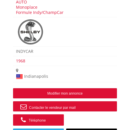
AUTO
Monoplace
Formule Indy/ChampCar
INDYCAR
1968
Indianapolis
Modifier mon annonce
Contacter le vendeur par mail
Téléphone