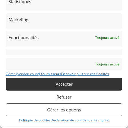
Statistiques
acceleration but were handful to drive in traffic.
On the Friday before the first day of qualifying
Marketing
Shelby’s Phil Remington something was not right
with the car. He discovered the turbine inlet size far
exceeded the legal limit. Not wanting to be a part of
Fonctionnalités
Toujours activé
an illegal effort perpetrated by Wallis, Remington
immediately resigned. Carroll Shelby withdrew the
cars immediately.
Bruce McLaren went home and did not return to
Toujours activé
Indy until 1970 with his own McLaren M15. Dennis
Gérer {vendor_count} fournisseurs
En savoir plus sur ces finalités
Hulme would go onto drive AAR’s Olsonite Eagle for
the 1968 Indianapolis 500, starting 20th and
Accepter
finishing 4th.
Refuser
For more information callow e-mail us.
Gérer les options
Politique de cookies
Déclaration de confidentialité
Imprint