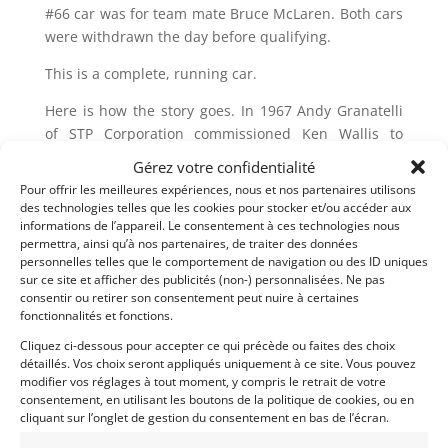
#66 car was for team mate Bruce McLaren. Both cars
were withdrawn the day before qualifying.
This is a complete, running car.
Here is how the story goes. In 1967 Andy Granatelli
of STP Corporation commissioned Ken Wallis to
design a 4 wheel drive turbine powered Indycar. This
Gérez votre confidentialité
car was driven by Parnelli Jones and dominated the
Pour offrir les meilleures expériences, nous et nos partenaires utilisons
race. It suffered mechanical failure in the final laps,
des technologies telles que les cookies pour stocker et/ou accéder aux
handing A.J. Foyt his 3rd « 500 » win.
informations de l’appareil. Le consentement à ces technologies nous
permettra, ainsi qu’à nos partenaires, de traiter des données
personnelles telles que le comportement de navigation ou des ID uniques
For 1968 Granatelli took this concept to Colin
sur ce site et afficher des publicités (non-) personnalisées. Ne pas
Chapman at Lotus and the Lotus 56 was born.
consentir ou retirer son consentement peut nuire à certaines
fonctionnalités et fonctions.
Meanwhile Wallis took his concept and paid a visit to
Carroll Shelby.
Cliquez ci-dessous pour accepter ce qui précède ou faites des choix
détaillés. Vos choix seront appliqués uniquement à ce site. Vous pouvez
Shelby convinced Clothier Botany 500 and Goodyear
modifier vos réglages à tout moment, y compris le retrait de votre
Tire to fund the project.
consentement, en utilisant les boutons de la politique de cookies, ou en
The talented Dennis Hulme and Bruce McLaren were
cliquant sur l’onglet de gestion du consentement en bas de l’écran.
hired to drive the cars. The cars had tremendous