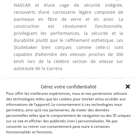
NASCAR et d’une cage de sécurité intégrée,
recouverts d’une carrosserie légère composée de
panneaux en fibre de verre et en acier. La
construction est résolument fonctionnelle,
privilégiant les performances, la sécurité et la
durabilité plutôt que le raffinement esthétique. Les
Studebaker bien conçues comme celle-ci sont
capables d’atteindre des vitesses proches de 300
km/h lors de la célèbre section de vitesse sur
autoroute de la Carrera.
Une inspection complète et une révision ont été
Gérez votre confidentialité
effectuées par Vega en 2019 (détails disponibles sur
Pour offrir les meilleures expériences, nous et nos partenaires utilisons
demande), et en 2022, la voiture a été expédiée en
des technologies telles que les cookies pour stocker et/ou accéder aux
Belgique où elle reste disponible pour inspection.
informations de l’appareil. Le consentement à ces technologies nous
Elle nécessitera une remise en service mineure
permettra, ainsi qu’à nos partenaires, de traiter des données
avant de reprendre la compétition.
personnelles telles que le comportement de navigation ou des ID uniques
sur ce site et afficher des publicités (non-) personnalisées. Ne pas
Toutes les taxes européennes ont été payées et la
consentir ou retirer son consentement peut nuire à certaines
fonctionnalités et fonctions.
voiture est proposée avec un titre de propriété