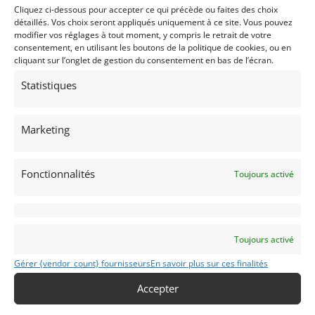
mexicain valide.
Cliquez ci-dessous pour accepter ce qui précède ou faites des choix
détaillés. Vos choix seront appliqués uniquement à ce site. Vous pouvez
Quelques spécifications
modifier vos réglages à tout moment, y compris le retrait de votre
consentement, en utilisant les boutons de la politique de cookies, ou en
• Moteur Chevrolet 5,7 L.
cliquant sur l’onglet de gestion du consentement en bas de l’écran.
• Deux boîtiers MSD et bobines
• Boîte de vitesses Richmond 5 rapports, carter en
Statistiques
aluminium.
• Arbre de transmission en alliage renforcé.
Marketing
• Essieu arrière Ford 9 pouces avec demi-arbres
entièrement flottants et différentiel à blocage.
• Suspension avant : double triangulation Lefthander
Fonctionnalités
Toujours activé
renforcée, barres de chasse à rotule, ressorts
hélicoïdaux, amortisseurs QA1.
• Suspension arrière : bras oscillants réglables
renforcés, barre de réaction, barre Panhard, ressorts
Toujours activé
hélicoïdaux, amortisseurs QA1, barre anti-roulis.
• Boîte à pédales Willwood, équilibre des freins
Gérer {vendor_count} fournisseurs
En savoir plus sur ces finalités
réglable.
Accepter
• Freins avant : étriers Willwood à 6 pistons, disques
ventilés.