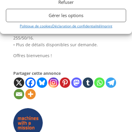
Refuser
• Freins arrière : étriers Willwood à 4 pistons,
disques ventilés.
Gérer les options
• Direction assistée.
• Réservoir de carburant de 120 litres.
Politique de cookies
Déclaration de confidentialité
Imprint
• Jantes en alliage de 16 pouces équipées de pneus
255/50/16.
• Plus de détails disponibles sur demande.
Offres bienvenues !
Partager cette annonce