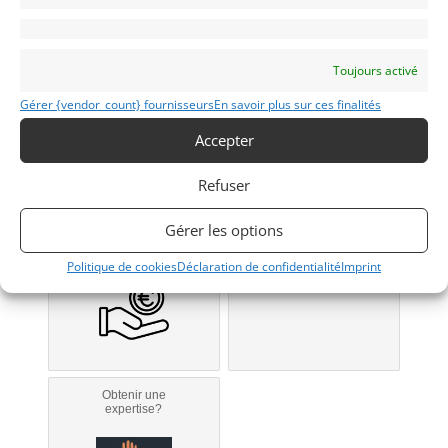
1990
Louhans 71500
Toujours activé
Gérer {vendor_count} fournisseurs
En savoir plus sur ces finalités
Modifier mon annonce
Accepter
Refuser
Obtenir un
Obtenir un tarif
Gérer les options
financement ?
d’assurance?
Bientôt disponible...
Véhicule non éligible.
Politique de cookies
Déclaration de confidentialité
Imprint
Obtenir une
expertise?