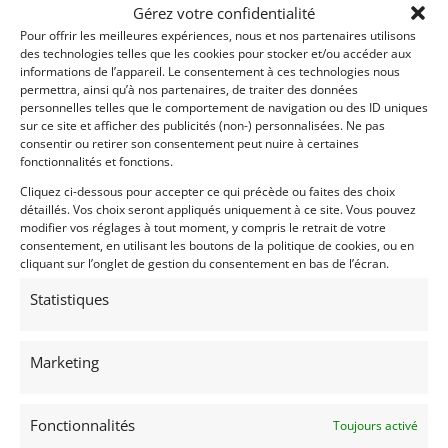
Passeports techniques
Gérez votre confidentialité
Pour offrir les meilleures expériences, nous et nos partenaires utilisons
Passeport
ASN
Numéro
Extrait
des technologies telles que les cookies pour stocker et/ou accéder aux
informations de l’appareil. Le consentement à ces technologies nous
Passeport Technique
permettra, ainsi qu’à nos partenaires, de traiter des données
(3 volets)
personnelles telles que le comportement de navigation ou des ID uniques
sur ce site et afficher des publicités (non-) personnalisées. Ne pas
consentir ou retirer son consentement peut nuire à certaines
Voir les 2 annonces de
PATRICK FERRIER
fonctionnalités et fonctions.
Cliquez ci-dessous pour accepter ce qui précède ou faites des choix
Publié: 13 novembre 2025 (il y a 9 mois)
détaillés. Vos choix seront appliqués uniquement à ce site. Vous pouvez
AUTO
modifier vos réglages à tout moment, y compris le retrait de votre
GT Rallye VHRS
consentement, en utilisant les boutons de la politique de cookies, ou en
Grand Tourisme [GT]
cliquant sur l’onglet de gestion du consentement en bas de l’écran.
Statistiques
Marketing
DELTA INTEGRALE
Fonctionnalités
Toujours activé
J2