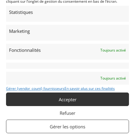
cliquant sur l’onglet de gestion du consentement en bas de l’écran.
Statistiques
Voir les 269 annonces de
Franco LEMBO
Publié: 10 février 2023 (il y a 3 ans)
Marketing
MOTO
Scooter
Fonctionnalités
Toujours activé
Toujours activé
VESPA CALESSINO FARO BASSO
Gérer {vendor_count} fournisseurs
En savoir plus sur ces finalités
1949
Accepter
Refuser
Reims
Gérer les options
Modifier mon annonce