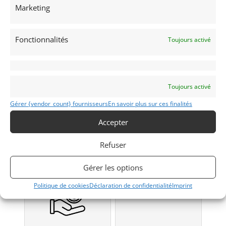
Marketing
Fonctionnalités
Toujours activé
FH12 RACE TRANSPORTER
1997
Toujours activé
Gérer {vendor_count} fournisseurs
En savoir plus sur ces finalités
Modifier mon annonce
Accepter
Refuser
Obtenir un
Obtenir un tarif
financement ?
d’assurance?
Gérer les options
Bientôt disponible...
Véhicule non éligible.
Politique de cookies
Déclaration de confidentialité
Imprint