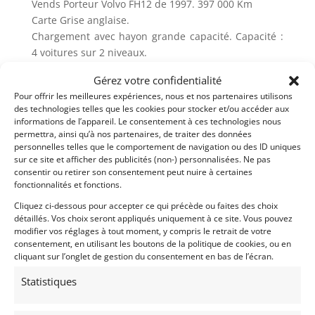
Vends Porteur Volvo FH12 de 1997. 397 000 Km
Carte Grise anglaise.
Chargement avec hayon grande capacité. Capacité :
4 voitures sur 2 niveaux.
Gérez votre confidentialité
Partager cette annonce
Pour offrir les meilleures expériences, nous et nos partenaires utilisons
des technologies telles que les cookies pour stocker et/ou accéder aux
informations de l’appareil. Le consentement à ces technologies nous
permettra, ainsi qu’à nos partenaires, de traiter des données
personnelles telles que le comportement de navigation ou des ID uniques
sur ce site et afficher des publicités (non-) personnalisées. Ne pas
consentir ou retirer son consentement peut nuire à certaines
fonctionnalités et fonctions.
Cliquez ci-dessous pour accepter ce qui précède ou faites des choix
détaillés. Vos choix seront appliqués uniquement à ce site. Vous pouvez
Voir les 21 annonces de
WG British Racing
modifier vos réglages à tout moment, y compris le retrait de votre
consentement, en utilisant les boutons de la politique de cookies, ou en
Publié: 11 février 2022 (il y a 4 ans)
cliquant sur l’onglet de gestion du consentement en bas de l’écran.
AUTO
Statistiques
Remorques/Transport
Porteurs