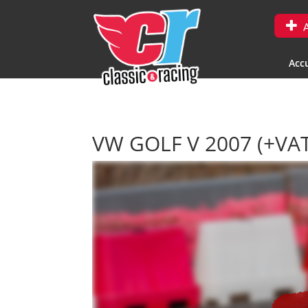
A
Accu
VW GOLF V 2007 (+VA