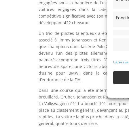
engagées sous la bannière de l’usine Volkswa
voitures engagées dans la catégorie SP3T
compétitive significative avec son moteur quatr
Foncti
développant 422 chevaux.
Un trio de pilotes talentueux a été réuni pou
associé à Jimmy Johansson et Rene Rast, ces
que champions dans la série Polo Cup de Volks
devenu l’un des pilotes allemands les plu
palmarès comprend trois titres DTM, deux v
Gérer {ve
heures de Spa et une victoire absolue en N24
d’usine pour BMW, dans la catégorie 
d’endurance de la FIA.
Dans une course qui a été interrompue pen
brouillard, Gruber, Johansson et Rast ont rem
La Volkswagen n°111 a bouclé 101 tours pour
place au classement général, devançant au p
rapides. La voiture la plus proche dans la ca
général, quatre tours derrière.