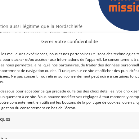
tion aussi légitime que la Nordschleife
lte, qui traverse la forêt d’Eifel en
à la fois le respect, l’admiration et la
Gérez votre confidentialité
Voir les 132 annonces 
us grands triomphes du sport automobile,
Publié: 3 mai 2025 (il y a 1
r les meilleures expériences, nous et nos partenaires utilisons des technologies t
us sombres. Il n’est donc pas étonnant
es pour stocker et/ou accéder aux informations de l’appareil. Le consentement à 
Catégorie :
 », un surnom donné par Jackie Stewart,
es nous permettra, ainsi qu’à nos partenaires, de traiter des données personnell
portement de navigation ou des ID uniques sur ce site et afficher des publicités 
isées. Ne pas consentir ou retirer son consentement peut nuire à certaines fonct
dez-vous annuel du calendrier de la
ns.
t sur un tracé combinant le circuit du
Marque :
-dessous pour accepter ce qui précède ou faites des choix détaillés. Vos choix se
nement se soit de plus en plus concentré
 uniquement à ce site. Vous pouvez modifier vos réglages à tout moment, y compr
de la dernière décennie, les courses de
 votre consentement, en utilisant les boutons de la politique de cookies, ou en cli
e gestion du consentement en bas de l’écran.
la popularité de la course au début des
tiques
Modèle :
 pris le départ de la 35e édition des 24
Année :
n Golf R-Line, l’une des deux voitures
ing