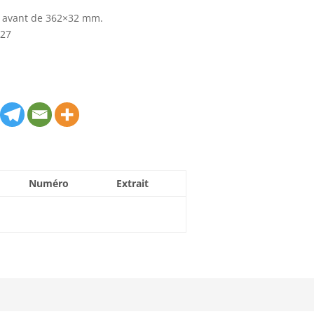
es avant de 362×32 mm.
027
Numéro
Extrait