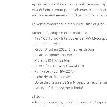
Après ce brillant résultat, la voiture a part
et a été entretenue par Fillebaxter Motorspor
au classement général du championnat suédo
La vente comprend le manuel d’usine original 
Moteur et groupe motopropulseur
– 1984 CC Turbo / Intercooler par VW Motorspo
– Injection directe
– Reconstruit en 2022, 6 heures depuis
– 3 cartographies moteur
– Pluie : 389 HP/432 Nm
– Intermédiaire : 409 CV/474 Nm
– Full Race : 422 HP/422 Nm
– Fiche dyno disponible
– Boîte de vitesses DSG à 6 rapports reconstru
– Dispositif de glissement limité
Châssis
– Acier avec portes, capot, ailes avant et jupe