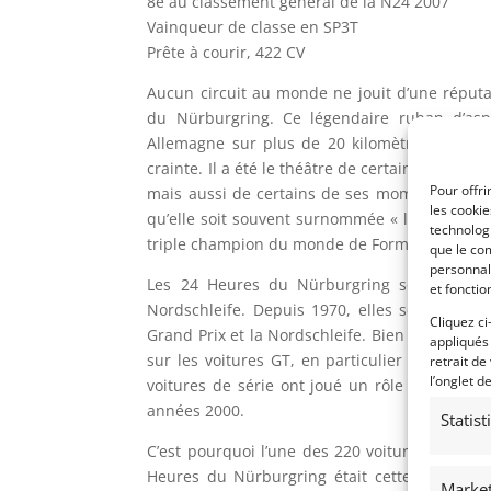
8e au classement général de la N24 2007
Vainqueur de classe en SP3T
Prête à courir, 422 CV
Aucun circuit au monde ne jouit d’une réputa
du Nürburgring. Ce légendaire ruban d’aspha
Allemagne sur plus de 20 kilomètres, suscite 
crainte. Il a été le théâtre de certains des pl
Pour offri
mais aussi de certains de ses moments les pl
les cooki
qu’elle soit souvent surnommée « l’enfer vert
technologi
triple champion du monde de Formule 1.
que le com
personnal
Les 24 Heures du Nürburgring sont un ren
et fonctio
Nordschleife. Depuis 1970, elles se déroulen
Cliquez ci
Grand Prix et la Nordschleife. Bien que l’évé
appliqués
sur les voitures GT, en particulier au cours 
retrait de
l’onglet d
voitures de série ont joué un rôle clé dans 
années 2000.
Statis
C’est pourquoi l’une des 220 voitures qui ont
Heures du Nürburgring était cette Volkswage
Market