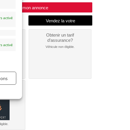
Modifier mon annonce
s activé
un
Obtenir un tarif
nt ?
d’assurance?
s activé
nible...
Véhicule non éligible.
ions
une
e?
igible.