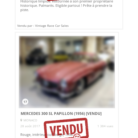
Historique limpide. Retournée à son premier propriétaire
historique. Palmarès. Eligible partout ! Prête à prendre la
piste.
Vendu par : Vintage Race Car Sales
17
MERCEDES 300 SL PAPILLON (1956)
[VENDU]
MONACO
28 août 2017
1 384 vues
Rouge, intérieur cuir beige, 1956.