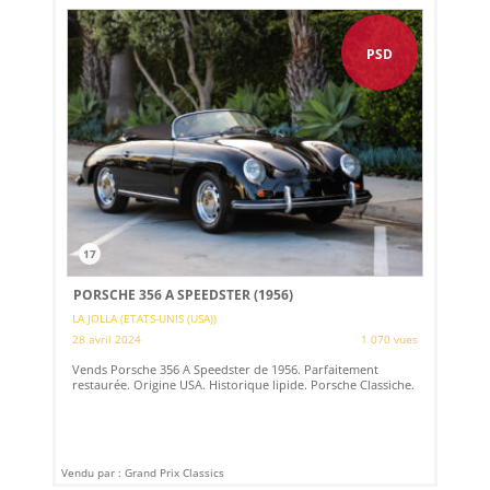
PSD
17
PORSCHE 356 A SPEEDSTER (1956)
LA JOLLA (ETATS-UNIS (USA))
28 avril 2024
1 070 vues
Vends Porsche 356 A Speedster de 1956. Parfaitement
restaurée. Origine USA. Historique lipide. Porsche Classiche.
Vendu par : Grand Prix Classics