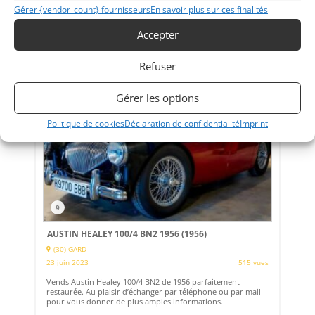
exceptionnelle !
Gérer {vendor_count} fournisseurs
En savoir plus sur ces finalités
Vendu par : WG British Racing
Accepter
Refuser
100 000
€
Gérer les options
Politique de cookies
Déclaration de confidentialité
Imprint
9
AUSTIN HEALEY 100/4 BN2 1956 (1956)
(30) GARD
23 juin 2023
515 vues
Vends Austin Healey 100/4 BN2 de 1956 parfaitement
restaurée. Au plaisir d’échanger par téléphone ou par mail
pour vous donner de plus amples informations.