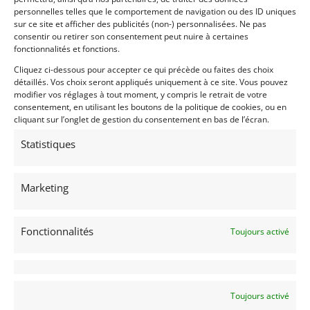
personnelles telles que le comportement de navigation ou des ID uniques
Vendu par : Franco LEMBO
sur ce site et afficher des publicités (non-) personnalisées. Ne pas
consentir ou retirer son consentement peut nuire à certaines
fonctionnalités et fonctions.
PSD
Cliquez ci-dessous pour accepter ce qui précède ou faites des choix
détaillés. Vos choix seront appliqués uniquement à ce site. Vous pouvez
modifier vos réglages à tout moment, y compris le retrait de votre
consentement, en utilisant les boutons de la politique de cookies, ou en
cliquant sur l’onglet de gestion du consentement en bas de l’écran.
Statistiques
Marketing
9
AUSTIN HEALEY 100/4 FIA (1956)
Fonctionnalités
Toujours activé
L'ISLE JOURDAIN (FRANCE)
5 novembre 2023
1 551 vues
Vends Austin healey 100/4 BN2 1956. Voiture entièrement
reconstruite sur un châssis neuf. 90% des panneaux de
tôlerie sont également neufs. Moteur et boite entièrement
préparés avec les pièces Welch. Passeport Technique
Toujours activé
Historique FIA valable jusqu'en 2031. Eligibilité