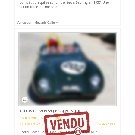
compétition qui se sont illustrées à Sebring en 1957. Une
automobile sur mesure.
Vendu par : Mecanic Gallery
42
LOTUS ELEVEN S1 (1956)
[VENDU]
CALIFORNIE (ETATS-UNIS (USA))
18 octobre 2017
3 232 vues
Lotus Eleven Serie 1 de 1956. Châssis N° CS 00202.