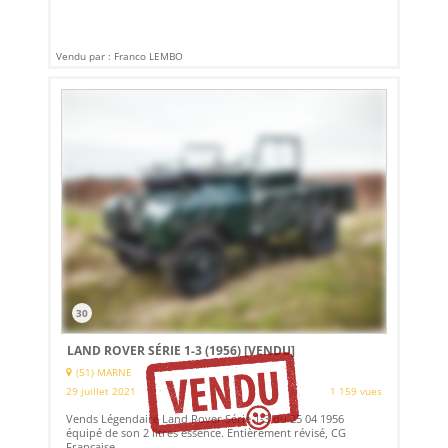
Vendu par : Franco LEMBO
30
LAND ROVER SÉRIE 1-3 (1956)
[VENDU]
(51) MARNE
29 juillet 2021
1 159 vues
Vends Légendaire Land Rover Série 1-3 du 25 04 1956
équipé de son 2 litres essence. Entièrement révisé, CG
Française.