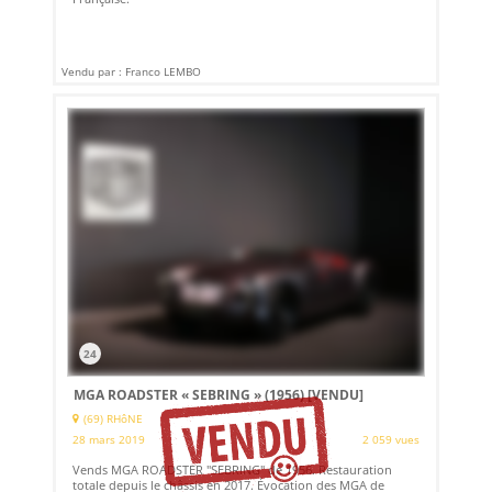
Vendu par : Franco LEMBO
24
MGA ROADSTER « SEBRING » (1956)
[VENDU]
(69) RHôNE
28 mars 2019
2 059 vues
Vends MGA ROADSTER "SEBRING" de 1956. Restauration
totale depuis le châssis en 2017. Évocation des MGA de