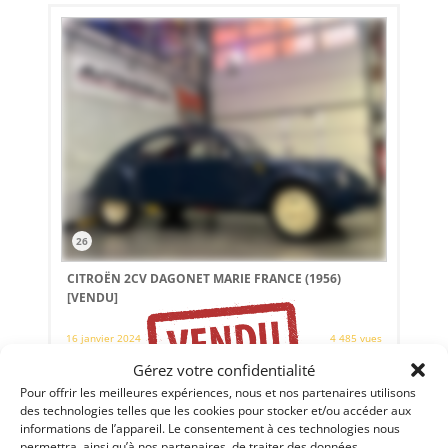
26
CITROËN 2CV DAGONET MARIE FRANCE (1956)
[VENDU]
16 janvier 2024
4 485 vues
Vends Citroen 2CV DagonetMarie France de 1956. Voiture
Gérez votre confidentialité
rarissime. Sur environ 50 Dagonet tous modèles confondus
Pour offrir les meilleures expériences, nous et nos partenaires utilisons
et il ne resterait seulement que 5 Dagonet-Faverolles (2
Ghislaine +2 Marie-France et le prototype ). CG Française
des technologies telles que les cookies pour stocker et/ou accéder aux
avec le type AZ2H modifié inscrit conforme à l’époque,
informations de l’appareil. Le consentement à ces technologies nous
rapport...
permettra, ainsi qu’à nos partenaires, de traiter des données