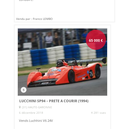
Vendu par : Franco LEMBO
65 000
€
5
LUCCHINI SP94 – PRETE A COURIR (1994)
(31) HAUTE-GARONNE
6 décembre 2018
4 281 vues
Vends Luchhini V6 24V