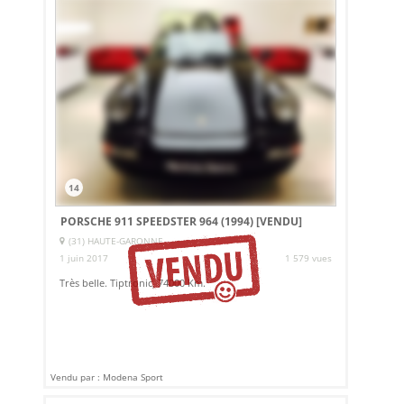
14
PORSCHE 911 SPEEDSTER 964 (1994)
[VENDU]
(31) HAUTE-GARONNE
1 juin 2017
1 579 vues
Très belle. Tiptronic, 74000 Km.
Vendu par : Modena Sport