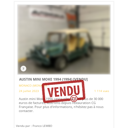
7
AUSTIN MINI MOKE 1994 (1994)
[VENDU]
MONACO (MONACO)
24 juillet 2023
1 114 vues
Austin mini Moke 1994, restaurée de A à Z plus de 30 000
euros de factures, 4000 kms depuis restauration CG
Française. Pour plus d'informations, n'hésitez pas à nous
contacter.
Vendu par : Franco LEMBO