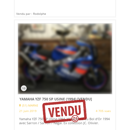
Vendu par : Rodolphe
10
YAMAHA YZF 750 SP USINE (1994)
[VENDU]
(51) MARNE
21 juin 2019
4 705 vues
Yamaha YZF 750 SP Usine 1994. Victorieuse du Bol d'Or 1994
avec Sarron / Sarron / Nagaï. Ex collection JC. Olivier.