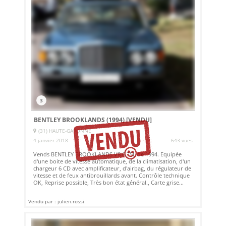
3
BENTLEY BROOKLANDS (1994)
[VENDU]
(31) HAUTE-GARONNE
4 janvier 2018
643 vues
Vends BENTLEY BROOKLANDS V8 6.75L de 1994. Equipée
d'une boite de vitesse automatique, de la climatisation, d'un
chargeur 6 CD avec amplificateur, d'airbag, du régulateur de
vitesse et de feux antibrouillards avant. Contrôle technique
OK, Reprise possible, Très bon état général., Carte grise...
Vendu par : julien.rossi