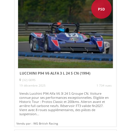
PSD
LUCCHINI P94 V6 ALFA 3 L 24 S CN (1994)
(32) GERS
19 décembre 2025
1 734 vues
Vends Lucchini P94 Alfa V6 3l 24 S Groupe CN. Voiture
connue pour ses performances exceptionnelles. Eligible en
Historic Tour : Protos Classic et 200kms. Aileron avant et
arrière full carbone neufs. Réservoir FT3 valide fin2027.
Vient avec 8 roues supplémentaires, des pièces de
suspension...
Vendu par : WG British Racing