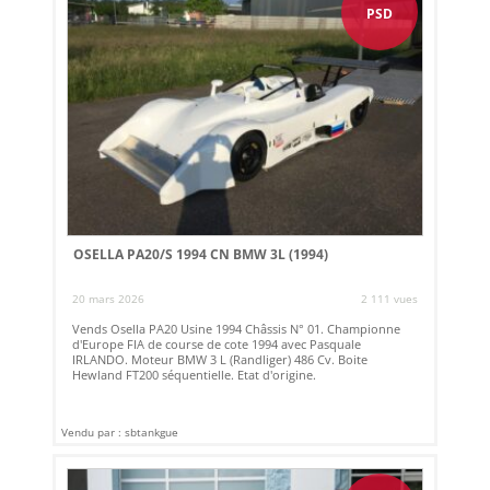
PSD
OSELLA PA20/S 1994 CN BMW 3L (1994)
20 mars 2026
2 111 vues
Vends Osella PA20 Usine 1994 Châssis N° 01. Championne
d'Europe FIA de course de cote 1994 avec Pasquale
IRLANDO. Moteur BMW 3 L (Randliger) 486 Cv. Boite
Hewland FT200 séquentielle. Etat d'origine.
Vendu par : sbtankgue