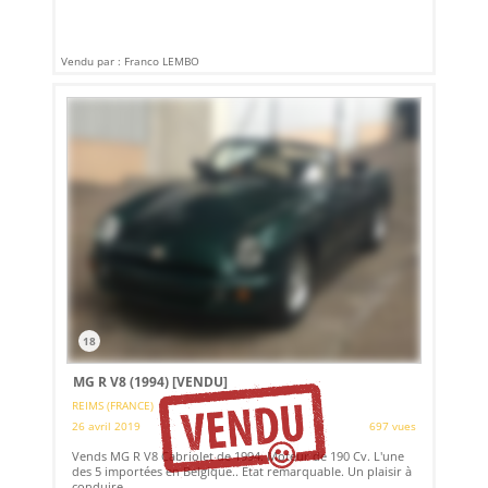
Vendu par : Franco LEMBO
18
MG R V8 (1994)
[VENDU]
REIMS (FRANCE)
26 avril 2019
697 vues
Vends MG R V8 Cabriolet de 1994. Moteur de 190 Cv. L'une
des 5 importées en Belgique.. Etat remarquable. Un plaisir à
conduire.