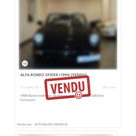
16
ALFA ROMEO SPIDER (1994)
[VENDU]
31 juillet 2017
882 vues
1994 Noire intérieur alcantara gris et noir. 70 000 Km.
Concours
Vendu par : AUTOSALON VALENCIA