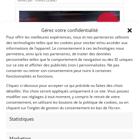
Vendu par : Franco LEMBO
PSD
Gérez votre confidentialité
Pour offrir les meilleures expériences, nous et nos partenaires utilisons
des technologies telles que les cookies pour stocker et/ou accéder aux
informations de l’appareil. Le consentement à ces technologies nous
permettra, ainsi qu’à nos partenaires, de traiter des données
personnelles telles que le comportement de navigation ou des ID uniques
sur ce site et afficher des publicités (non-) personnalisées. Ne pas
consentir ou retirer son consentement peut nuire à certaines
fonctionnalités et fonctions.
13
Cliquez ci-dessous pour accepter ce qui précède ou faites des choix
détaillés. Vos choix seront appliqués uniquement à ce site. Vous pouvez
F1 TYRRELL 022-03 (1994)
modifier vos réglages à tout moment, y compris le retrait de votre
NORTHAMPTON (ROYAUME-UNI (UK))
consentement, en utilisant les boutons de la politique de cookies, ou en
21 août 2022
4 558 vues
cliquant sur l’onglet de gestion du consentement en bas de l’écran.
Vends TYRRELL 022 1994 Ex Katayama. Très bon état.
Moteur Judd V84.0L.
Statistiques
Marketing