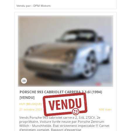
Vendu par : DPM Motors
38
PORSCHE 993 CABRIOLET CARRERA 2 3.6I (1994)
[VENDU]
HUY (BELGIQUE)
21 octobre 2021
606 vues
Vends Porsche 993 cabriolet carrera 2, 3.6L 272CV. 2e
propriétaire. Voiture livrée neuve par Porsche Zentrum
Willich - Munchhelde. État strictement impeccable !!! Carnet
d'entretien complet. Rapport d’expertise