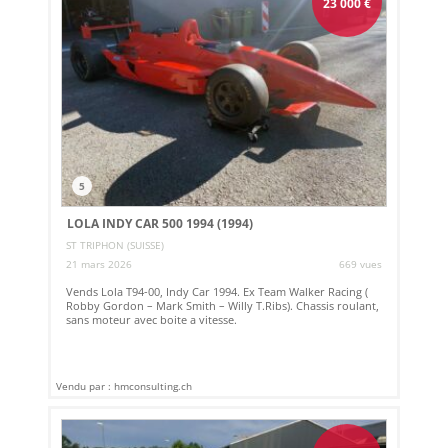
23 000
€
5
LOLA INDY CAR 500 1994 (1994)
ST TRIPHON (SUISSE)
21 mars 2026
669 vues
Vends Lola T94-00, Indy Car 1994. Ex Team Walker Racing (
Robby Gordon – Mark Smith – Willy T.Ribs). Chassis roulant,
sans moteur avec boite a vitesse.
Vendu par : hmconsulting.ch