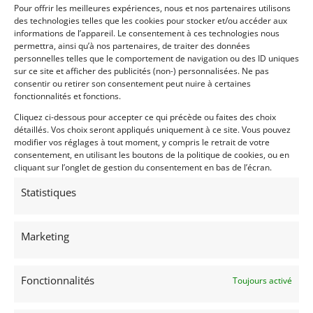
Pour offrir les meilleures expériences, nous et nos partenaires utilisons
des technologies telles que les cookies pour stocker et/ou accéder aux
informations de l’appareil. Le consentement à ces technologies nous
permettra, ainsi qu’à nos partenaires, de traiter des données
6
personnelles telles que le comportement de navigation ou des ID uniques
sur ce site et afficher des publicités (non-) personnalisées. Ne pas
BMW 530I US GR1
[VENDU]
consentir ou retirer son consentement peut nuire à certaines
fonctionnalités et fonctions.
ISERNHAGEN (ALLEMAGNE)
Cliquez ci-dessous pour accepter ce qui précède ou faites des choix
15 mai 2017
1 206 vues
détaillés. Vos choix seront appliqués uniquement à ce site. Vous pouvez
A vendre BMW 530i US Groupe 1 de 1977. ex Hans Maasland
modifier vos réglages à tout moment, y compris le retrait de votre
/ Rob Slotemaker / Jan Lammers
consentement, en utilisant les boutons de la politique de cookies, ou en
cliquant sur l’onglet de gestion du consentement en bas de l’écran.
Statistiques
Vendu par : springbok
Marketing
Fonctionnalités
Toujours activé