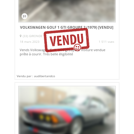
31
VOLKSWAGEN GOLF 1 GTI GROUPE 2 (1979)
[VENDU]
(33) GIRONDE
18 mars 2023
1 511 vues
Vends Volkswagen Golf 1979 groupe 2. Voiture vendue
prête à courir. Très belle éligibilité
Vendu par : audibertandco