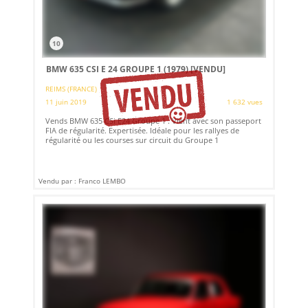
10
BMW 635 CSI E 24 GROUPE 1 (1979)
[VENDU]
REIMS (FRANCE)
11 juin 2019
1 632 vues
Vends BMW 635 CSi E24 Groupe 1 . Vient avec son passeport
FIA de régularité. Expertisée. Idéale pour les rallyes de
régularité ou les courses sur circuit du Groupe 1
Vendu par : Franco LEMBO