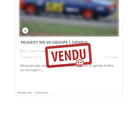
2
PEUGEOT 505 V6 GROUPE 1
[VENDU]
(31) HAUTE-GARONNE
7 janvier 2017
1 435 vues
Reconstruite intégralement. Prête à courir Trophée Antho
ou Groupe 1...
Vendu par : christian