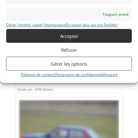
Toujours activé
Gérer {vendor_count} fournisseurs
En savoir plus sur ces finalités
10
Accepter
FORD SIERRA COSWORTH GROUPE N (1986)
[VENDU]
MONACO (MONACO)
Refuser
19 novembre 2017
720 vues
Ford Sierra Cosworth Groupe N du 11/12/1986. Couleurs
Gérer les options
Ford concessionnaires : Blanche rayée de bleu, elle affiche
40 350 Km au compteur. Très bel état.
Politique de cookies
Déclaration de confidentialité
Imprint
Vendu par : DPM Motors