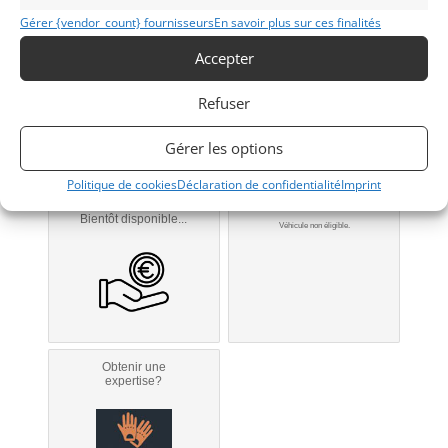
Gérer {vendor_count} fournisseurs
En savoir plus sur ces finalités
ISERNHAGEN
Accepter
Modifier mon annonce
Refuser
Gérer les options
Politique de cookies
Déclaration de confidentialité
Imprint
Obtenir un
Obtenir un tarif
financement ?
d’assurance?
Bientôt disponible...
Véhicule non éligible.
Obtenir une
expertise?