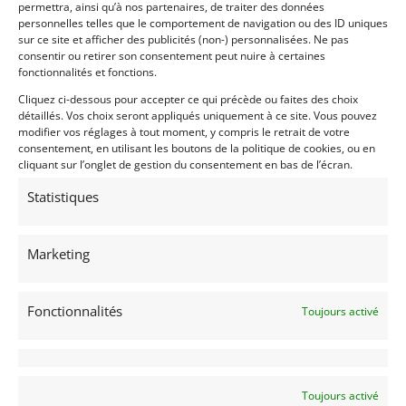
Passeport
ASN
Numéro
Extrait
permettra, ainsi qu’à nos partenaires, de traiter des données
personnelles telles que le comportement de navigation ou des ID uniques
sur ce site et afficher des publicités (non-) personnalisées. Ne pas
consentir ou retirer son consentement peut nuire à certaines
fonctionnalités et fonctions.
Cliquez ci-dessous pour accepter ce qui précède ou faites des choix
Voir les 16 annonces de
springbok
détaillés. Vos choix seront appliqués uniquement à ce site. Vous pouvez
modifier vos réglages à tout moment, y compris le retrait de votre
Publié: 15 mai 2017 (il y a 9 ans)
consentement, en utilisant les boutons de la politique de cookies, ou en
AUTO
cliquant sur l’onglet de gestion du consentement en bas de l’écran.
GT Circuit FIA
Grand Tourisme [GT]
Statistiques
ASAVE Challenge 76
,
Peter Auto
,
HTC
,
Historic
Tour FFSA
,
HTC Groupe 1
Marketing
Fonctionnalités
Toujours activé
530
I
Toujours activé