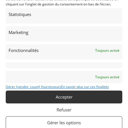
cliquant sur l’onglet de gestion du consentement en bas de l’écran.
Statistiques
9
Marketing
GRAC MT14B (1972)
[VENDU]
HOUDAN (FRANCE)
Fonctionnalités
Toujours activé
4 novembre 2025
1 011 vues
Vends Sport Proto Grac MT14B de 1972. Restaurée en 2020
depuis le châssis par professionnel qualifié. BMW M10 de
200 CV. Prête à reprendre la piste sans aucun travaux.
Superbe.
Toujours activé
Vendu par : berlev
Gérer {vendor_count} fournisseurs
En savoir plus sur ces finalités
Accepter
Refuser
Gérer les options