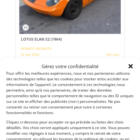
11
LOTUS ELAN S2 (1964)
MONACO (MONACO)
24 mai 2026
343 vues
Vends Lotus Elan S2 de 1966. LA voiture idéale pour s'initier
Gérez votre confidentialité
aux compétitions historiques. Rapide, endurante et
polyvalente, elle offre une très belle éligibilité aux épreuves
Pour offrir les meilleures expériences, nous et nos partenaires utilisons
sur route et sur circuit.
des technologies telles que les cookies pour stocker et/ou accéder aux
informations de l’appareil. Le consentement à ces technologies nous
permettra, ainsi qu’à nos partenaires, de traiter des données
Vendu par : DPM Motors
personnelles telles que le comportement de navigation ou des ID uniques
sur ce site et afficher des publicités (non-) personnalisées. Ne pas
consentir ou retirer son consentement peut nuire à certaines
fonctionnalités et fonctions.
Cliquez ci-dessous pour accepter ce qui précède ou faites des choix
détaillés. Vos choix seront appliqués uniquement à ce site. Vous pouvez
modifier vos réglages à tout moment, y compris le retrait de votre
consentement, en utilisant les boutons de la politique de cookies, ou en