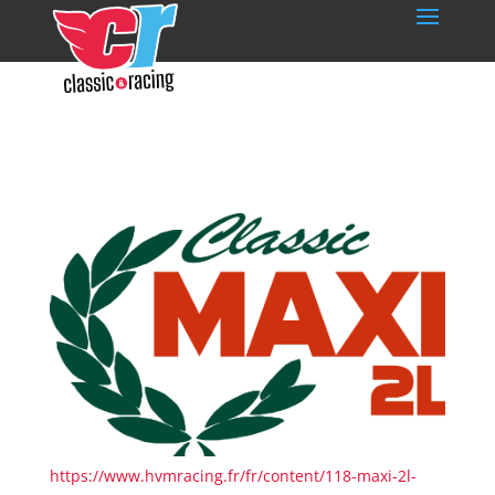
https://www.hvmracing.fr/fr/content/118-maxi-2l-