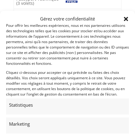
(3 volets)
Passeport technique
national
Gérez votre confidentialité
(PTHN)
Pour offrir les meilleures expériences, nous et nos partenaires utilisons
des technologies telles que les cookies pour stocker et/ou accéder aux
informations de l’appareil. Le consentement à ces technologies nous
permettra, ainsi qu’à nos partenaires, de traiter des données
Voir l'annonce de
berlev
personnelles telles que le comportement de navigation ou des ID uniques
sur ce site et afficher des publicités (non-) personnalisées. Ne pas
Publié: 4 novembre 2025 (il y a 9 mois)
consentir ou retirer son consentement peut nuire à certaines
AUTO
fonctionnalités et fonctions.
Sport Prototype
Cliquez ci-dessous pour accepter ce qui précède ou faites des choix
Sport Proto 2L
détaillés. Vos choix seront appliqués uniquement à ce site. Vous pouvez
2 Tours d'Horloge
,
200 KM Historic Tour
,
Maxi 2L
,
modifier vos réglages à tout moment, y compris le retrait de votre
Sport Proto Cup
consentement, en utilisant les boutons de la politique de cookies, ou en
cliquant sur l’onglet de gestion du consentement en bas de l’écran.
Statistiques
Marketing