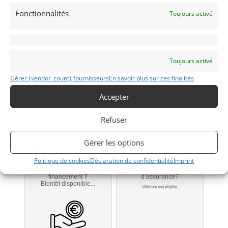
Fonctionnalités
Toujours activé
1972
Toujours activé
1972
Gérer {vendor_count} fournisseurs
En savoir plus sur ces finalités
HOUDAN
Accepter
Refuser
Modifier mon annonce
Gérer les options
Politique de cookies
Déclaration de confidentialité
Imprint
Obtenir un
Obtenir un tarif
financement ?
d’assurance?
Bientôt disponible...
Véhicule non éligible.