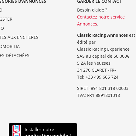
ÉGORIES D’ANNONCES
GARDER LE CONTACT
O
Besoin d’aide ?
Contactez notre service
GSTER
Annonces
.
TO
Classic Racing Annonces
est
TES AUX ENCHERES
édité par
OMOBILIA
Classic Racing Experience
CES DÉTACHÉES
SAS au capital de 50 000€
5 ZA les Yeuzses
34 270 CLARET -FR-
Tel: ‭+33 499 666 724‬
SIRET: 891 801 318 00033
TVA: FR1 8891801318
Installez notre
application mobile !