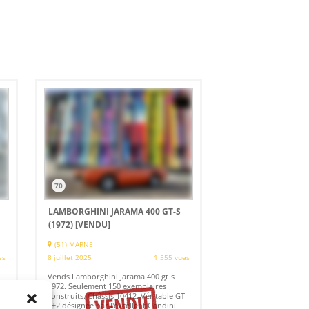
70
LAMBORGHINI JARAMA 400 GT-S
(1972)
[VENDU]
(51) MARNE
es
8 juillet 2025
1 555 vues
Vends Lamborghini Jarama 400 gt-s
1972. Seulement 150 exemplaires
construits. Châssis 10412. Véritable GT
2+2 désignée par l'excellent Gandini.