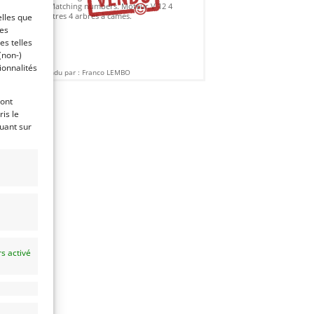
Matching numbers. Moteur V 12 4
litres 4 arbres à cames.
elles que
ces
es telles
(non-)
ionnalités
Vendu par : Franco LEMBO
ront
is le
quant sur
s activé