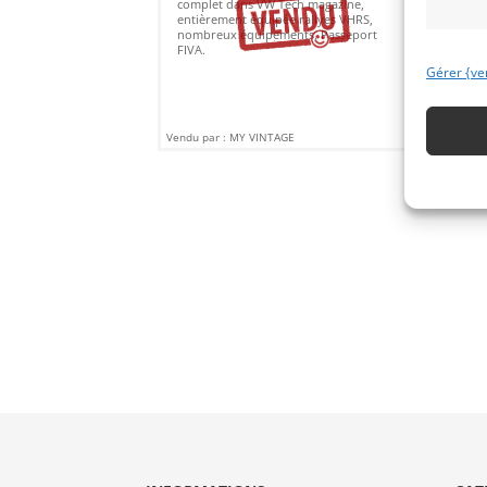
complet dans VW Tech magazine,
entièrement équipée rallyes VHRS,
nombreux équipements, Passeport
FIVA.
Gérer {ve
Vendu par : MY VINTAGE