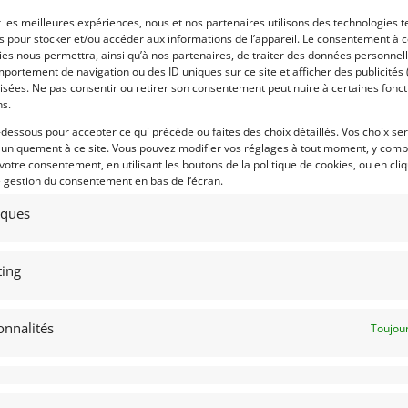
allic (728), intérieur en cuir
Suisse, couleur "Tampico" avec
kelgrün d'origine, tout comme ses
intérieur caramel.
r les meilleures expériences, nous et nos partenaires utilisons des technologies t
series. En sublime état!
es pour stocker et/ou accéder aux informations de l’appareil. Le consentement à 
es nous permettra, ainsi qu’à nos partenaires, de traiter des données personnell
portement de navigation ou des ID uniques sur ce site et afficher des publicités 
isées. Ne pas consentir ou retirer son consentement peut nuire à certaines fonct
 par : Albion Motorcars
Vendu par : Garage Concept Store
ns.
-dessous pour accepter ce qui précède ou faites des choix détaillés. Vos choix se
 uniquement à ce site. Vous pouvez modifier vos réglages à tout moment, y compr
 votre consentement, en utilisant les boutons de la politique de cookies, ou en cli
e gestion du consentement en bas de l’écran.
tiques
ing
onnalités
Toujour