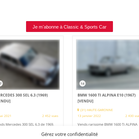
Je m'abonne à Classic & Sports Car
7
14
RCEDES 300 SEL 6.3 (1969)
BMW 1600 TI ALPINA E10 (1967)
ENDU]
[VENDU]
(31) HAUTE-GARONNE
ai 2021
2 452 vues
13 janvier 2022
2 430 vu
ds Mercedes 300 SEL 6.3 de 1969.
Vends rarissime BMW 1600 Ti ALPINA
sion Européenne dans un état
E10 de 08/1967. Matching Number et
eptionnel. Vendue neuve en
color, historique limpide, manuels
Gérez votre confidentialité
emagne, couleur d'origine Beigegrau
d'origine, CGFN. Vendue neuve en