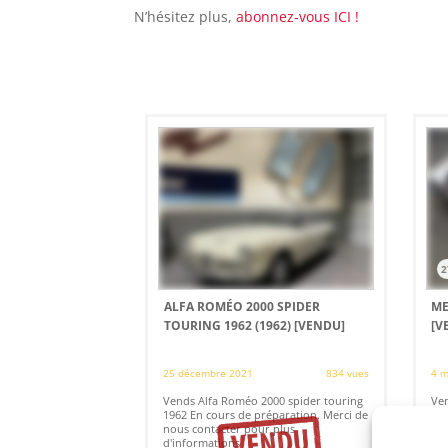
N’hésitez plus,
abonnez-vous ICI !
2
ALFA ROMÉO 2000 SPIDER
ME
TOURING 1962 (1962)
[VENDU]
[V
25 décembre 2021
834 vues
4 m
Vends Alfa Roméo 2000 spider touring
Ven
1962 En cours de préparation. Merci de
Ver
nous contacter pour plus
exc
d'informations
All