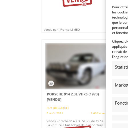
Met
Dun
Pour offri
boi
les cooki
technologi
que le com
personnal
Vendu par : Franco LEMBO
Vendu
et fonctio
Cliquez ci
appliqués
retrait de
l’onglet d
Statis
35
Market
PORSCHE 914 2.3L VHRS (1973)
[VENDU]
Foncti
HUY (BELGIQUE)
5 août 2021
2 468 vues
Vends Porsche 914 2.3L VHRS de 1973.
La voiture a fait l'objet d'un reportage