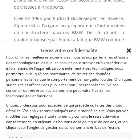
de vitesses à 4 rapports.
Créé en 1965 par Burkard Bovensiepen, en Bavière,
Alpina est à l’origine un préparateur d’automobiles
du constructeur bavarois BMW. Dès le début, la
qualité proposée par Alpina a fait que BMW continue
d’appliquer sa garantie sur les voitures modifiées.
Gérez votre confidentialité
Les préparations, sérieuses et substantielles, font
Pour offrir les meilleures expériences, nous et nos partenaires utilisons
qu’ ALPINA fut reconnu comme constructeur
des technologies telles que les cookies pour stocker et/ou accéder aux
automobile dés 1983.
informations de l’appareil. Le consentement à ces technologies nous
permettra, ainsi qu’à nos partenaires, de traiter des données
A l’utilisation, cette auto est un véritable plaisir
personnelles telles que le comportement de navigation ou des ID uniques
sur ce site et afficher des publicités (non-) personnalisées. Ne pas
émettant un son envoûtant et permettant des
consentir ou retirer son consentement peut nuire à certaines
performances étonnantes.
fonctionnalités et fonctions.
Cliquez ci-dessous pour accepter ce qui précède ou faites des choix
Demandez une expertise de ce modèle
détaillés. Vos choix seront appliqués uniquement à ce site. Vous pouvez
modifier vos réglages à tout moment, y compris le retrait de votre
consentement, en utilisant les boutons de la politique de cookies, ou en
cliquant sur l’onglet de gestion du consentement en bas de l’écran.
Partager cette annonce