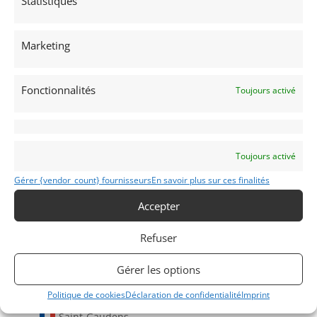
Statistiques
Marketing
Fonctionnalités
Voir les 18 annonces de
Garage Concept Store
Toujours activé
Publié: 13 janvier 2022 (il y a 5 ans)
AUTO
Voitures de collection
Toujours activé
Allemandes
Gérer {vendor_count} fournisseurs
En savoir plus sur ces finalités
Accepter
Refuser
1600 TI
Gérer les options
1967
Politique de cookies
Déclaration de confidentialité
Imprint
Saint-Gaudens