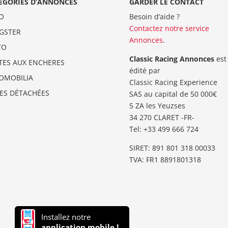
ÉGORIES D’ANNONCES
GARDER LE CONTACT
O
Besoin d’aide ?
Contactez notre service
GSTER
Annonces
.
TO
Classic Racing Annonces
est
TES AUX ENCHERES
édité par
OMOBILIA
Classic Racing Experience
CES DÉTACHÉES
SAS au capital de 50 000€
5 ZA les Yeuzses
34 270 CLARET -FR-
Tel: ‭+33 499 666 724‬
SIRET: 891 801 318 00033
TVA: FR1 8891801318
Installez notre
application mobile !