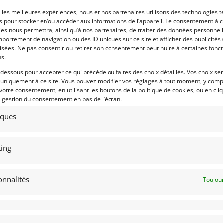
c dossier de restauration complet ,
ertise valeur agrée ainsi qu’un
r les meilleures expériences, nous et nos partenaires utilisons des technologies t
trôle technique vierge. Prix sur
es pour stocker et/ou accéder aux informations de l’appareil. Le consentement à 
mande.
es nous permettra, ainsi qu’à nos partenaires, de traiter des données personnell
portement de navigation ou des ID uniques sur ce site et afficher des publicités 
isées. Ne pas consentir ou retirer son consentement peut nuire à certaines fonct
 par : Franco LEMBO
Vendu par : Albion Motorcars
ns.
-dessous pour accepter ce qui précède ou faites des choix détaillés. Vos choix se
 uniquement à ce site. Vous pouvez modifier vos réglages à tout moment, y compr
 votre consentement, en utilisant les boutons de la politique de cookies, ou en cli
e gestion du consentement en bas de l’écran.
tiques
ing
onnalités
Toujour