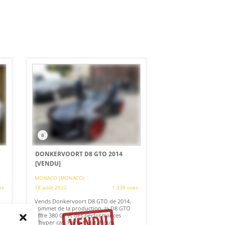
6
DONKERVOORT D8 GTO 2014
[VENDU]
MONACO (MONACO)
es
18 août 2022
1 338 vues
Vends Donkervoort D8 GTO de 2014.
Sommet de la production, la D8 GTO
offre 380 Cv et des performances
d'hyper car. Parfait état. Nous