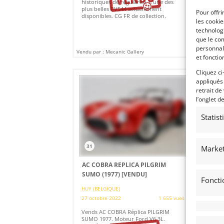
historiques de régularité. L’une des
ave
plus belles PV544 actuellement
exp
Pour offri
disponibles. CG FR de collection.
con
les cooki
de
technologi
que le com
personnal
Vendu par : Mecanic Gallery
Vendu
et fonctio
Cliquez ci
appliqués
retrait de
l’onglet d
Statis
31
Market
AC COBRA REPLICA PILGRIM
SUMO (1977)
[VENDU]
Foncti
HUY (BELGIQUE)
27 octobre 2022
1 655 vues
Vends AC COBRA Réplica PILGRIM
SUMO 1977. Moteur Ford V6 3L.