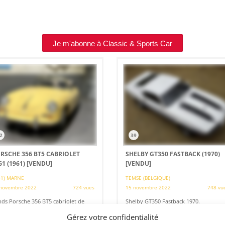
Je m'abonne à Classic & Sports Car
2
39
RSCHE 356 BT5 CABRIOLET
SHELBY GT350 FASTBACK (1970)
61 (1961)
[VENDU]
[VENDU]
51) MARNE
TEMSE (BELGIQUE)
novembre 2022
724 vues
15 novembre 2022
748 vu
ds Porsche 356 BT5 cabriolet de
Shelby GT350 Fastback 1970.
1. restauré depuis coque nue en
Seulement 789 exemplaires construits
8 dans nos ateliers. Seulement 4500
au cours de l'année modèle 1970.
Gérez votre confidentialité
 ont été parcourus depuis. Llivrée