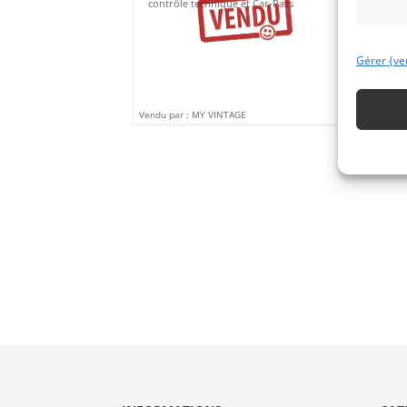
contrôle technique et Car-Pass
Gérer {ve
Vendu par : MY VINTAGE