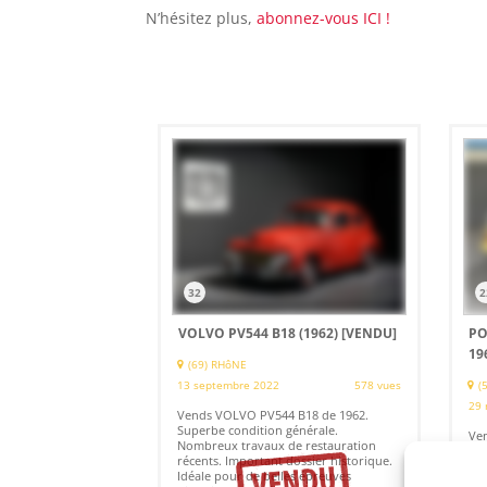
N’hésitez plus,
abonnez-vous ICI !
32
2
VOLVO PV544 B18 (1962)
[VENDU]
PO
19
(69) RHôNE
13 septembre 2022
578 vues
(
29 
Vends VOLVO PV544 B18 de 1962.
Superbe condition générale.
Ven
Nombreux travaux de restauration
196
récents. Important dossier historique.
200
Idéale pour de belles épreuves
kms