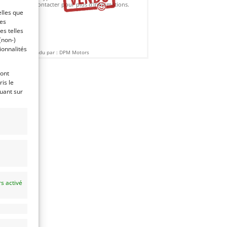
contacter pour plus d'informations.
elles que
ces
es telles
(non-)
ionnalités
Vendu par : DPM Motors
ront
is le
quant sur
s activé