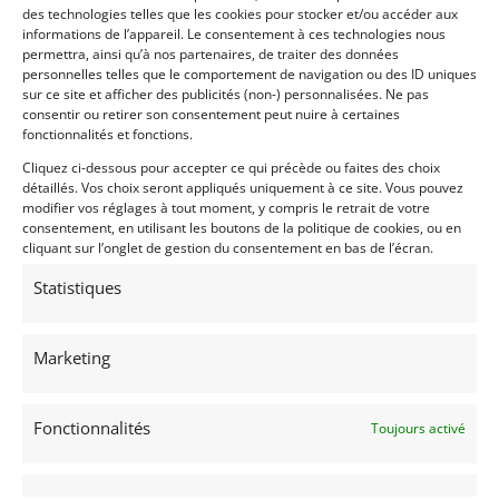
l’habitacle d’un son impressionnant. La boîte de
des technologies telles que les cookies pour stocker et/ou accéder aux
informations de l’appareil. Le consentement à ces technologies nous
vitesses passe facilement au premier et au départ,
permettra, ainsi qu’à nos partenaires, de traiter des données
profitant des performances puissantes et de la
personnelles telles que le comportement de navigation ou des ID uniques
bande son glorieuse. C’est exactement ce que vous
sur ce site et afficher des publicités (non-) personnalisées. Ne pas
pouvez attendre d’une vraie muscle car !
consentir ou retirer son consentement peut nuire à certaines
fonctionnalités et fonctions.
Cette Shelby GT350 est une voiture de collection très
Cliquez ci-dessous pour accepter ce qui précède ou faites des choix
rare à un prix intéressant, car il n’existe aucun autre
détaillés. Vos choix seront appliqués uniquement à ce site. Vous pouvez
exemplaire sur le marché offrant cette qualité et
modifier vos réglages à tout moment, y compris le retrait de votre
consentement, en utilisant les boutons de la politique de cookies, ou en
cette authenticité. C’est probablement l’une des
cliquant sur l’onglet de gestion du consentement en bas de l’écran.
occasions les moins chères d’avoir une vraie Shelby
dans son garage !
Statistiques
Demandez une expertise de ce modèle
Marketing
Partager cette annonce
Fonctionnalités
Toujours activé