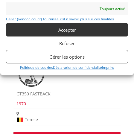
Toujours activé
Gérer {vendor_count} fournisseurs
En savoir plus sur ces finalités
Voir les 76 annonces de
Albion Motorcars
Accepter
Publié: 15 novembre 2022 (il y a 4 ans)
AUTO
Refuser
Voitures de collection
Américaines
Gérer les options
Politique de cookies
Déclaration de confidentialité
Imprint
GT350 FASTBACK
1970
Temse