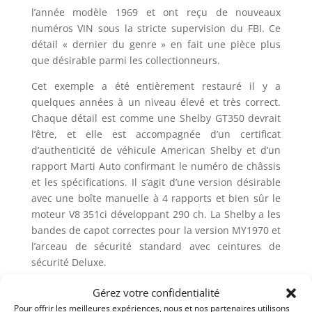
l’année modèle 1969 et ont reçu de nouveaux
numéros VIN sous la stricte supervision du FBI. Ce
détail « dernier du genre » en fait une pièce plus
que désirable parmi les collectionneurs.
Cet exemple a été entièrement restauré il y a
quelques années à un niveau élevé et très correct.
Chaque détail est comme une Shelby GT350 devrait
l’être, et elle est accompagnée d’un certificat
d’authenticité de véhicule American Shelby et d’un
rapport Marti Auto confirmant le numéro de châssis
et les spécifications. Il s’agit d’une version désirable
avec une boîte manuelle à 4 rapports et bien sûr le
moteur V8 351ci développant 290 ch. La Shelby a les
bandes de capot correctes pour la version MY1970 et
l’arceau de sécurité standard avec ceintures de
sécurité Deluxe.
Conduire cette bête est un peu une expérience. Le
Gérez votre confidentialité
gros moteur V8 démarre immédiatement et remplit
Pour offrir les meilleures expériences, nous et nos partenaires utilisons