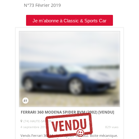
N°73
Février 2019
Je m'abonne à Classic & Sports Car
41
FERRARI 360 MODENA SPIDER BVM (2002)
[VENDU]
(74) HAUTE-SAVOIE
4 septembre 2018
829 vues
Vends Ferrari 360 Modena Spider de 2002. Boite mécanique.