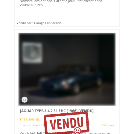
Nombreuses options. Carnet à jour. Etat exceptionnel !
Visible sur RDV.
Vendu par : Garage Confidentiel
12
JAGUAR TYPE-E 4.2 S1 FHC (1966)
[VENDU]
(69) RHôNE
5 septembre 2018
653 vues
Vends JAGUAR TYPE-E 4.2 S1 FHC de 1966. Une oeuvre d'art