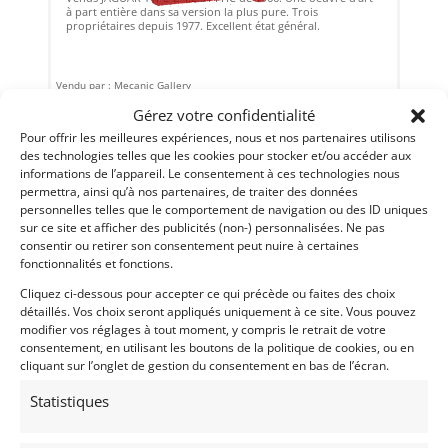
à part entière dans sa version la plus pure. Trois
propriétaires depuis 1977. Excellent état général.
Vendu par : Mecanic Gallery
Gérez votre confidentialité
Pour offrir les meilleures expériences, nous et nos partenaires utilisons
des technologies telles que les cookies pour stocker et/ou accéder aux
informations de l’appareil. Le consentement à ces technologies nous
permettra, ainsi qu’à nos partenaires, de traiter des données
personnelles telles que le comportement de navigation ou des ID uniques
sur ce site et afficher des publicités (non-) personnalisées. Ne pas
consentir ou retirer son consentement peut nuire à certaines
fonctionnalités et fonctions.
Cliquez ci-dessous pour accepter ce qui précède ou faites des choix
détaillés. Vos choix seront appliqués uniquement à ce site. Vous pouvez
modifier vos réglages à tout moment, y compris le retrait de votre
10
consentement, en utilisant les boutons de la politique de cookies, ou en
cliquant sur l’onglet de gestion du consentement en bas de l’écran.
PORSCHE 914/6 (1970)
[VENDU]
Statistiques
MONACO (MONACO)
19 juin 2018
2 116 vues
Vends PORSCHE 914/6 1970.