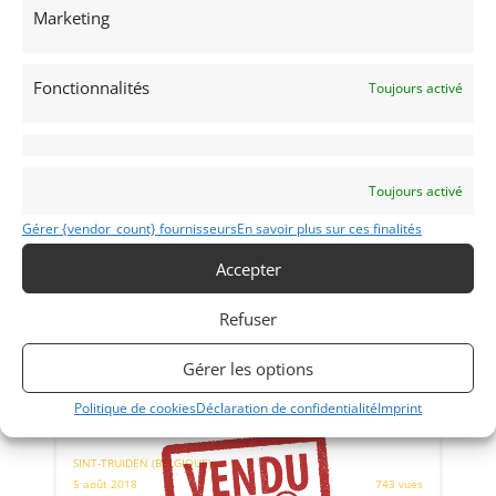
Marketing
Fonctionnalités
Toujours activé
Vendu par : Franco LEMBO
Toujours activé
Gérer {vendor_count} fournisseurs
En savoir plus sur ces finalités
Accepter
Refuser
Gérer les options
23
Politique de cookies
Déclaration de confidentialité
Imprint
SHELBY COBRA 289 (1964)
[VENDU]
SINT-TRUIDEN (BELGIQUE)
5 août 2018
743 vues