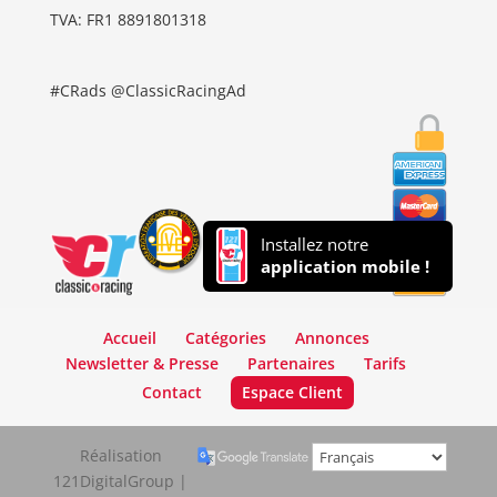
TVA: FR1 8891801318
#CRads @ClassicRacingAd
Installez notre
application mobile !
Accueil
Catégories
Annonces
Newsletter & Presse
Partenaires
Tarifs
Contact
Espace Client
Réalisation
121DigitalGroup |