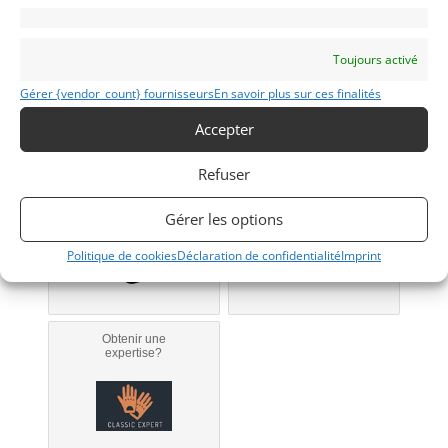
(69) Rhône
Voir sur la carte
Toujours activé
Modifier mon annonce
Gérer {vendor_count} fournisseurs
En savoir plus sur ces finalités
Accepter
Obtenir un
Obtenir un tarif
Refuser
financement ?
d’assurance?
Bientôt disponible...
Véhicule non éligible.
Gérer les options
Politique de cookies
Déclaration de confidentialité
Imprint
Obtenir une
expertise?