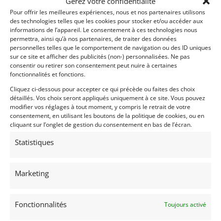
Gérez votre confidentialité
Partager cette annonce
Pour offrir les meilleures expériences, nous et nos partenaires utilisons
des technologies telles que les cookies pour stocker et/ou accéder aux
informations de l’appareil. Le consentement à ces technologies nous
permettra, ainsi qu’à nos partenaires, de traiter des données
personnelles telles que le comportement de navigation ou des ID uniques
sur ce site et afficher des publicités (non-) personnalisées. Ne pas
consentir ou retirer son consentement peut nuire à certaines
fonctionnalités et fonctions.
Voir les 76 annonces de
Mecanic Gallery
Cliquez ci-dessous pour accepter ce qui précède ou faites des choix
Publié: 5 septembre 2018 (il y a 8 ans)
détaillés. Vos choix seront appliqués uniquement à ce site. Vous pouvez
modifier vos réglages à tout moment, y compris le retrait de votre
AUTO
consentement, en utilisant les boutons de la politique de cookies, ou en
Voitures de collection
cliquant sur l’onglet de gestion du consentement en bas de l’écran.
Anglaises
Statistiques
Marketing
TYPE-E
1966
Fonctionnalités
Toujours activé
VILLEFRANCHE/SAÔNE