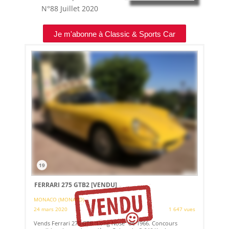
N°88
Juillet 2020
Je m'abonne à Classic & Sports Car
19
FERRARI 275 GTB2
[VENDU]
MONACO (MONACO)
24 mars 2020
1 647 vues
Vends Ferrari 275 GTB "Long Nose" de 1966. Concours