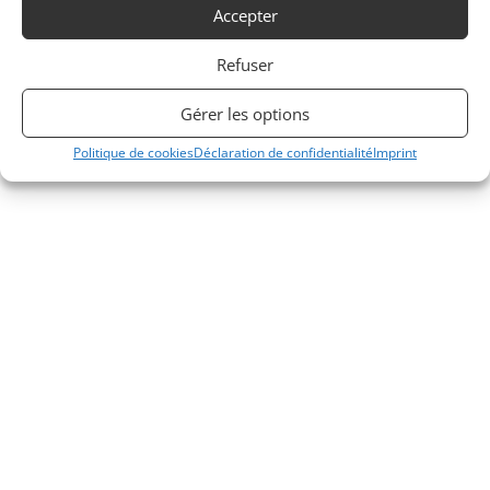
Vends McLAREN P1 2016 comme neuve, 456 km d'origine,
Accepter
pack piste d'usine.
Refuser
Vendu par : CANEPA
Gérer les options
Politique de cookies
Déclaration de confidentialité
Imprint