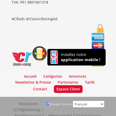
TVA: FR1 8891801318
#CRads @ClassicRacingAd
Installez notre
application mobile !
Accueil
Catégories
Annonces
Newsletter & Presse
Partenaires
Tarifs
Contact
Espace Client
Réalisation
121DigitalGroup |
Maintenance FLX | Hébergement 121DigitalGroup