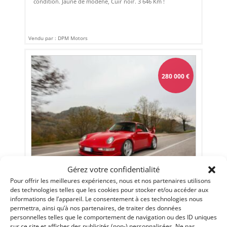
condition. Jaune de modène, Cuir noir. 3 646 Km !
Vendu par : DPM Motors
280 000
€
Gérez votre confidentialité
15
Pour offrir les meilleures expériences, nous et nos partenaires utilisons
PORSCHE 993 CARRERA RS (1996)
des technologies telles que les cookies pour stocker et/ou accéder aux
informations de l’appareil. Le consentement à ces technologies nous
PADOVA (ITALIE)
permettra, ainsi qu’à nos partenaires, de traiter des données
8 juin 2020
904 vues
personnelles telles que le comportement de navigation ou des ID uniques
Vends Porsche 993 Carrera RS de 1996. Matching numbers.
sur ce site et afficher des publicités (non-) personnalisées. Ne pas