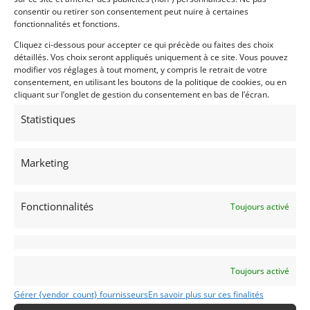
Excellent état. Carnet
consentir ou retirer son consentement peut nuire à certaines
fonctionnalités et fonctions.
Cliquez ci-dessous pour accepter ce qui précède ou faites des choix
détaillés. Vos choix seront appliqués uniquement à ce site. Vous pouvez
Vendu par : Man Racing
modifier vos réglages à tout moment, y compris le retrait de votre
consentement, en utilisant les boutons de la politique de cookies, ou en
cliquant sur l’onglet de gestion du consentement en bas de l’écran.
PSD
Statistiques
Marketing
Fonctionnalités
Toujours activé
14
MCLAREN P1 GTR (2016)
Toujours activé
SCOTTS VALLEY (ETATS-UNIS (USA))
Gérer {vendor_count} fournisseurs
En savoir plus sur ces finalités
13 octobre 2025
1 835 vues