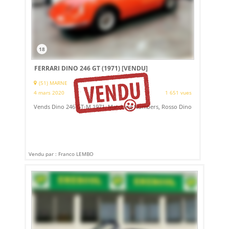
18
FERRARI DINO 246 GT (1971)
[VENDU]
(51) MARNE
4 mars 2020
1 651 vues
Vends Dino 246 GT-M 1971, Matching Numbers, Rosso Dino
Vendu par : Franco LEMBO