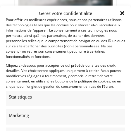
Gérez votre confidentialité
Pour offrir les meilleures expériences, nous et nos partenaires utilisons
des technologies telles que les cookies pour stocker et/ou accéder aux
informations de l’appareil. Le consentement à ces technologies nous
permettra, ainsi qu’à nos partenaires, de traiter des données
personnelles telles que le comportement de navigation ou des ID uniques
sur ce site et afficher des publicités (non-) personnalisées. Ne pas
44
consentir ou retirer son consentement peut nuire à certaines
fonctionnalités et fonctions.
MERCEDES 350 SL (1980)
[VENDU]
Cliquez ci-dessous pour accepter ce qui précède ou faites des choix
REIMS (FRANCE)
détaillés. Vos choix seront appliqués uniquement à ce site. Vous pouvez
30 novembre 2020
360 vues
modifier vos réglages à tout moment, y compris le retrait de votre
Vends Mercedes 350 SL de 1980 à restaurer, équipée de son
consentement, en utilisant les boutons de la politique de cookies, ou en
hard top et accompagnée de ses papiers Anglais, quitus
cliquant sur l’onglet de gestion du consentement en bas de l’écran.
fiscal à jour et douanes payées. Vendue dans l'état sans
garantie ni contrôle technique.
Statistiques
Vendu par : Franco LEMBO
Marketing
PSD