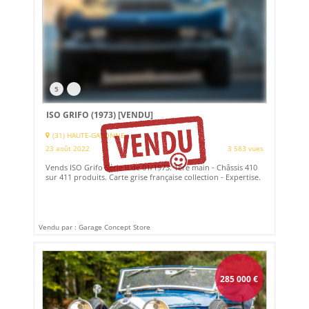
5
ISO GRIFO (1973)
[VENDU]
(31) HAUTE-GARONNE
23 août 2022
3 583 vues
Vends ISO Grifo Série II de 01/1973. 1ère main - Châssis 410
sur 411 produits. Carte grise française collection - Expertise.
Vendu par : Garage Concept Store
285 000
€