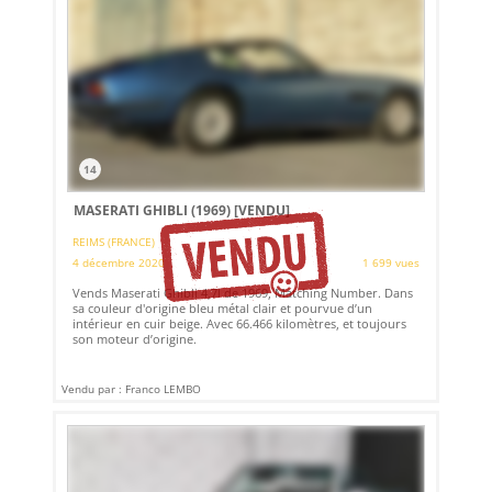
14
MASERATI GHIBLI (1969)
[VENDU]
REIMS (FRANCE)
4 décembre 2020
1 699 vues
Vends Maserati Ghibli 4,7l de 1969, Matching Number. Dans
sa couleur d'origine bleu métal clair et pourvue d’un
intérieur en cuir beige. Avec 66.466 kilomètres, et toujours
son moteur d’origine.
Vendu par : Franco LEMBO