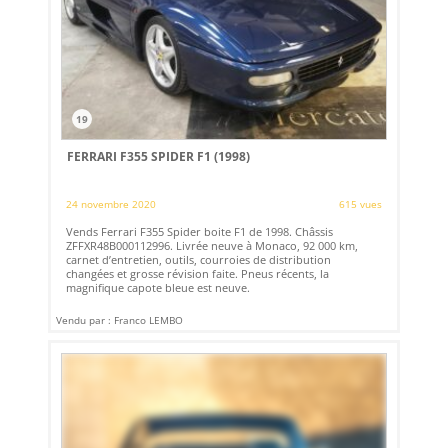
19
FERRARI F355 SPIDER F1 (1998)
24 novembre 2020
615 vues
Vends Ferrari F355 Spider boite F1 de 1998. Châssis
ZFFXR48B000112996. Livrée neuve à Monaco, 92 000 km,
carnet d’entretien, outils, courroies de distribution
changées et grosse révision faite. Pneus récents, la
magnifique capote bleue est neuve.
Vendu par : Franco LEMBO