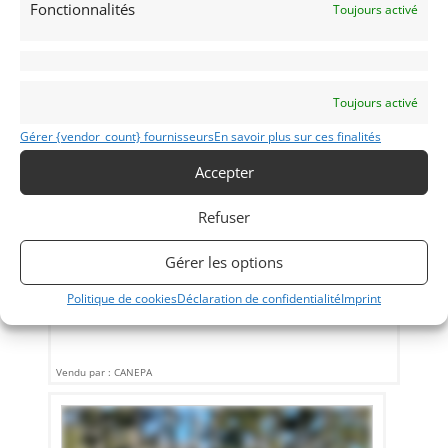
Fonctionnalités
Toujours activé
Toujours activé
Gérer {vendor_count} fournisseurs
En savoir plus sur ces finalités
Accepter
14
MCLAREN P1 GTR (2016)
Refuser
SCOTTS VALLEY (ETATS-UNIS (USA))
13 octobre 2025
1 835 vues
Gérer les options
Vends McLAREN P1 2016 comme neuve, 456 km d'origine,
Politique de cookies
Déclaration de confidentialité
Imprint
pack piste d'usine.
Vendu par : CANEPA