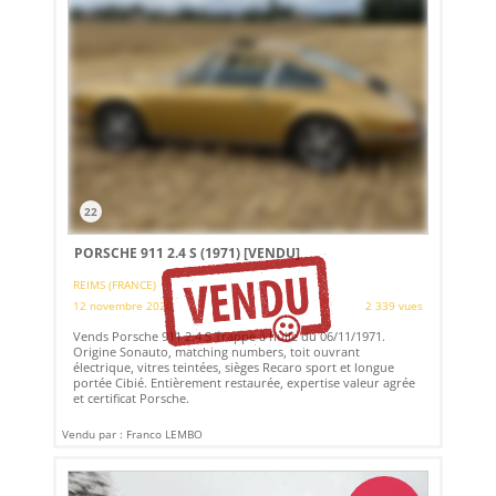
22
PORSCHE 911 2.4 S (1971)
[VENDU]
REIMS (FRANCE)
12 novembre 2020
2 339 vues
Vends Porsche 911 2.4 S Trappe à huile du 06/11/1971.
Origine Sonauto, matching numbers, toit ouvrant
électrique, vitres teintées, sièges Recaro sport et longue
portée Cibié. Entièrement restaurée, expertise valeur agrée
et certificat Porsche.
Vendu par : Franco LEMBO