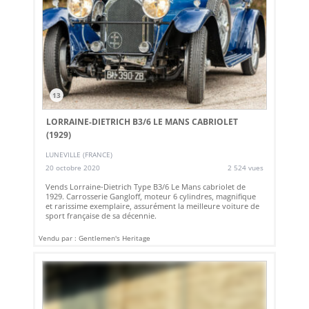
13
LORRAINE-DIETRICH B3/6 LE MANS CABRIOLET
(1929)
LUNEVILLE (FRANCE)
20 octobre 2020
2 524 vues
Vends Lorraine-Dietrich Type B3/6 Le Mans cabriolet de
1929. Carrosserie Gangloff, moteur 6 cylindres, magnifique
et rarissime exemplaire, assurément la meilleure voiture de
sport française de sa décennie.
Vendu par : Gentlemen's Heritage