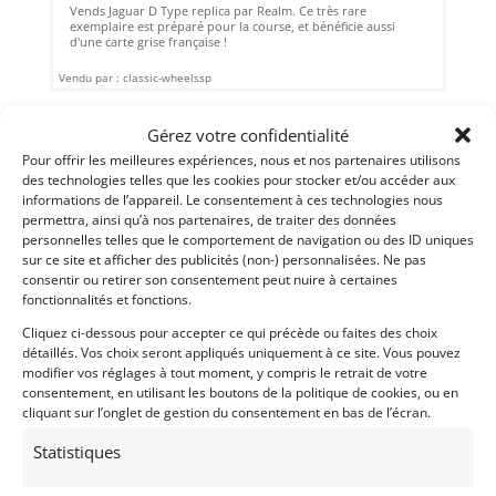
Vends Jaguar D Type replica par Realm. Ce très rare
exemplaire est préparé pour la course, et bénéficie aussi
d'une carte grise française !
Vendu par : classic-wheelssp
Gérez votre confidentialité
Pour offrir les meilleures expériences, nous et nos partenaires utilisons
des technologies telles que les cookies pour stocker et/ou accéder aux
informations de l’appareil. Le consentement à ces technologies nous
permettra, ainsi qu’à nos partenaires, de traiter des données
personnelles telles que le comportement de navigation ou des ID uniques
sur ce site et afficher des publicités (non-) personnalisées. Ne pas
consentir ou retirer son consentement peut nuire à certaines
fonctionnalités et fonctions.
Cliquez ci-dessous pour accepter ce qui précède ou faites des choix
détaillés. Vos choix seront appliqués uniquement à ce site. Vous pouvez
modifier vos réglages à tout moment, y compris le retrait de votre
15
consentement, en utilisant les boutons de la politique de cookies, ou en
cliquant sur l’onglet de gestion du consentement en bas de l’écran.
LOTUS ELAN S1 TYPE 26R (1963)
[VENDU]
Statistiques
(83) VAR
24 mai 2018
1 719 vues