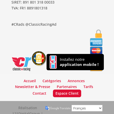
SIRET: 891 801 318 00033
TVA: FR1 8891801318
#CRads @ClassicRacingAd
Installez notre
application mobile !
Accueil
Catégories
Annonces
Newsletter & Presse
Partenaires
Tarifs
Contact
Espace Client
Réalisation
121DigitalGroup |