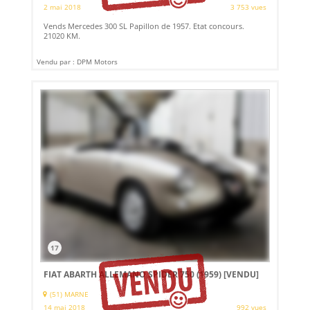
2 mai 2018
3 753 vues
Vends Mercedes 300 SL Papillon de 1957. Etat concours.
21020 KM.
Vendu par : DPM Motors
17
FIAT ABARTH ALLEMANO SPIDER 750 (1959)
[VENDU]
(51) MARNE
14 mai 2018
992 vues