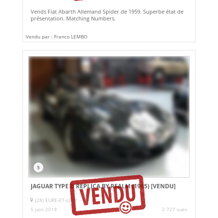
Vends Fiat Abarth Allemand Spider de 1959. Superbe état de
présentation. Matching Numbers.
Vendu par : Franco LEMBO
5
JAGUAR TYPE D REPLICA BY REALM (1985)
[VENDU]
(28) EURE-ET-LOIR
5 juin 2018
2 727 vues